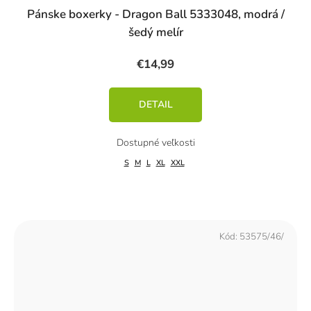
Pánske boxerky - Dragon Ball 5333048, modrá /
šedý melír
€14,99
DETAIL
S
M
L
XL
XXL
Kód:
53575/46/