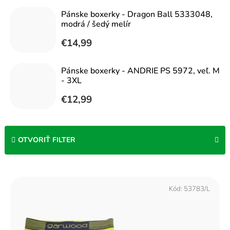
Pánske boxerky - Dragon Ball 5333048,
modrá / šedý melír
€14,99
Pánske boxerky - ANDRIE PS 5972, veľ. M
- 3XL
€12,99
OTVORIŤ FILTER
V
ý
Kód:
53783/L
p
i