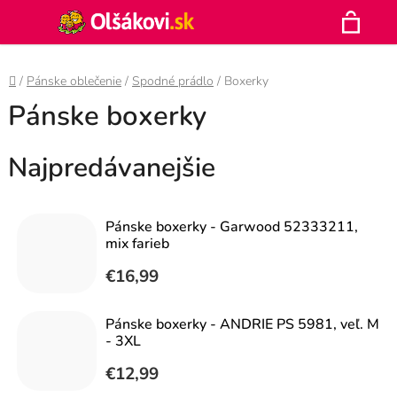
Prejsť
Hľadať
na
N
obsah
Domov
/
Pánske oblečenie
/
Spodné prádlo
/
Boxerky
K
Pánske boxerky
Najpredávanejšie
Pánske boxerky - Garwood 52333211,
mix farieb
€16,99
Pánske boxerky - ANDRIE PS 5981, veľ. M
- 3XL
€12,99