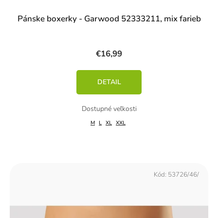
Pánske boxerky - Garwood 52333211, mix farieb
€16,99
DETAIL
M
L
XL
XXL
Kód:
53726/46/