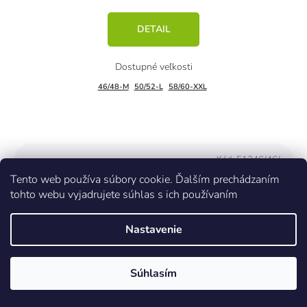
DETAIL
46/48-M
50/52-L
58/60-XXL
Kód:
51246/46/
Tento web používa súbory cookie. Ďalším prechádzaním
tohto webu vyjadrujete súhlas s ich používaním
Nastavenie
Súhlasím