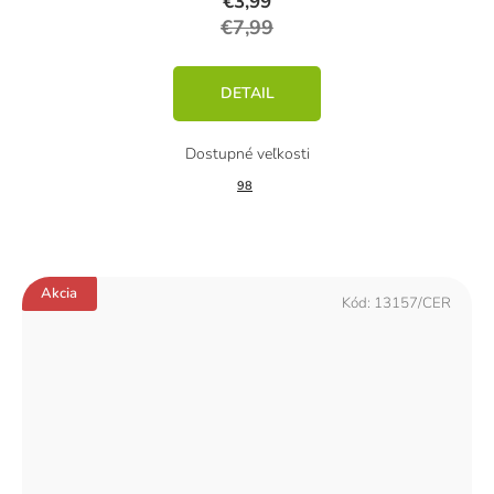
€3,99
€7,99
DETAIL
98
Akcia
Kód:
13157/CER