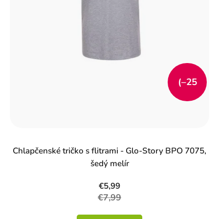
(–25
%)
Chlapčenské tričko s flitrami - Glo-Story BPO 7075,
šedý melír
€5,99
€7,99