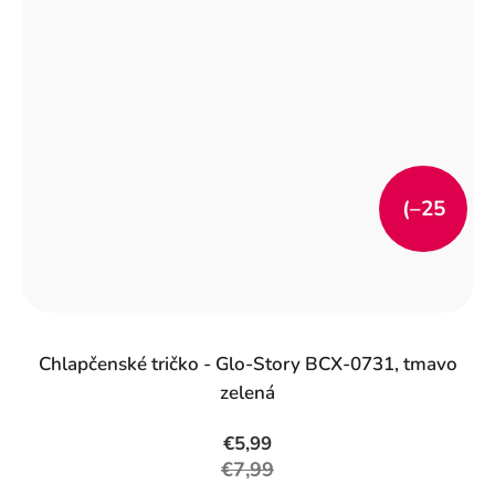
(–25
%)
Chlapčenské tričko - Glo-Story BCX-0731, tmavo
zelená
€5,99
€7,99