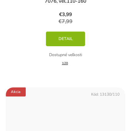
7076, veľ.110-160
€3,99
€7,99
DETAIL
120
Akcia
Kód:
13130/110