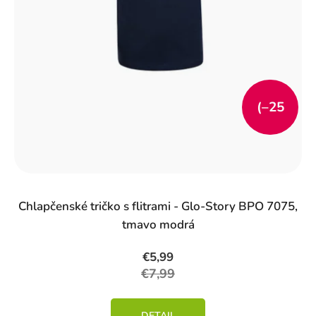
k
t
o
v
(–25
%)
Chlapčenské tričko s flitrami - Glo-Story BPO 7075,
tmavo modrá
€5,99
€7,99
DETAIL