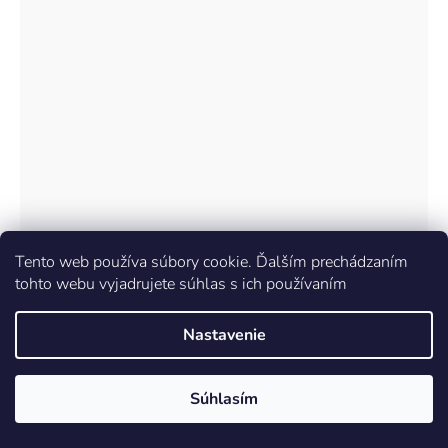
Tento web používa súbory cookie. Ďalším prechádzaním
tohto webu vyjadrujete súhlas s ich používaním
(–25
Nastavenie
%)
Súhlasím
Chlapčenské tričko s flitrami - Glo-Story BPO-