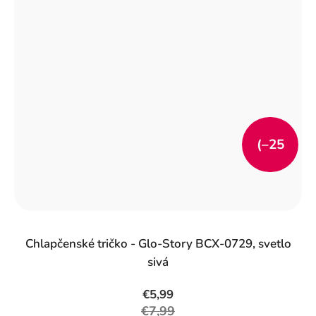
(–25
%)
Chlapčenské tričko - Glo-Story BCX-0729, svetlo
sivá
€5,99
€7,99