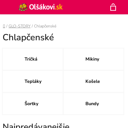
Prejsť
Hľadať
na
N
obsah
Domov
/
GLO-STORY
/
Chlapčenské
K
Chlapčenské
Tričká
Mikiny
Tepláky
Košele
Šortky
Bundy
Najpredávanejšie