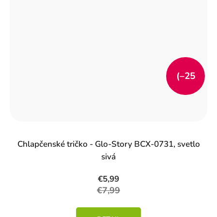
(–25
%)
Chlapčenské tričko - Glo-Story BCX-0731, svetlo
sivá
€5,99
€7,99