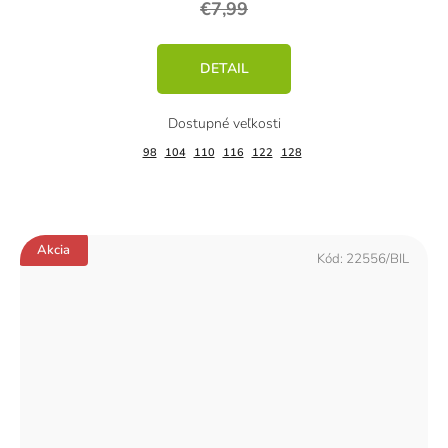
€7,99
DETAIL
98
104
110
116
122
128
Akcia
Kód:
22556/BIL