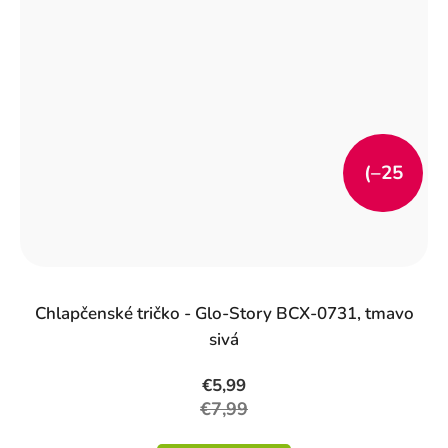
(–25
%)
Chlapčenské tričko - Glo-Story BCX-0731, tmavo
sivá
€5,99
€7,99