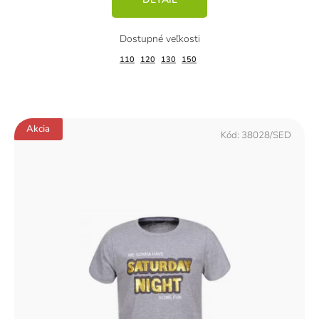
110
120
130
150
Akcia
Kód:
38028/SED