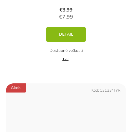
€3,99
€7,99
DETAIL
120
Akcia
Kód:
13133/TYR