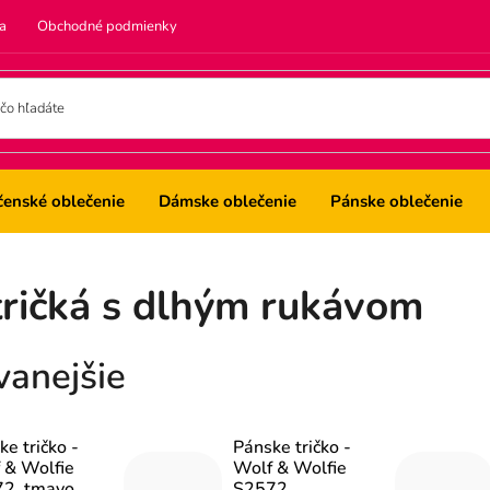
a
Obchodné podmienky
čenské oblečenie
Dámske oblečenie
Pánske oblečenie
tričká s dlhým rukávom
vanejšie
e tričko -
Pánske tričko -
 & Wolfie
Wolf & Wolfie
2, tmavo
S2572,