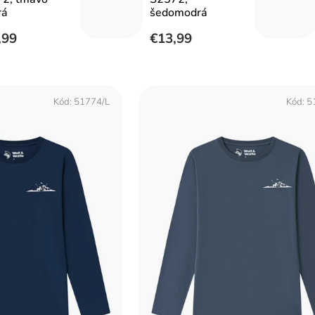
rá
šedomodrá
,99
€13,99
Kód:
51774/L
Kód:
5