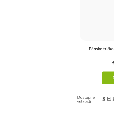
Pánske tričko
S
M