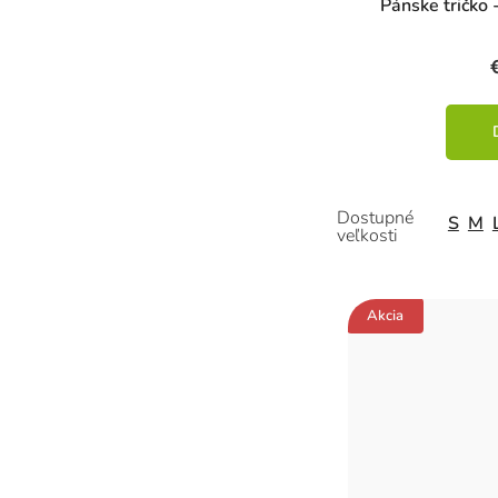
Pánske tričko 
S
M
Akcia