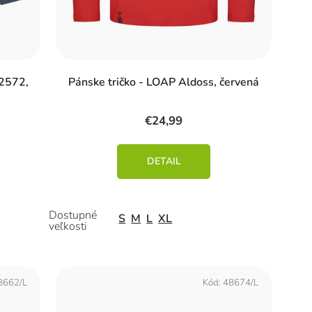
S2572,
Pánske tričko - LOAP Aldoss, červená
€24,99
DETAIL
S
M
L
XL
8662/L
Kód:
48674/L