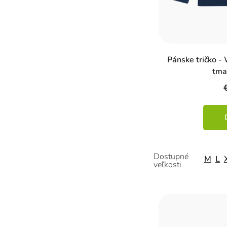
k
t
o
Pánske tričko -
v
tma
M
L