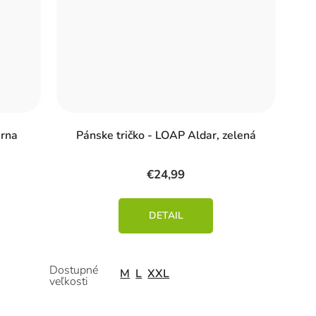
erna
Pánske tričko - LOAP Aldar, zelená
€24,99
DETAIL
M
L
XXL