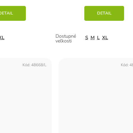
DETAIL
DETAIL
XL
S
M
L
XL
Kód:
48668/L
Kód:
4