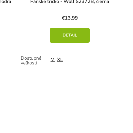
modrá
Pánske tričko - Wolf S2372B, čierna
€13,99
DETAIL
M
XL