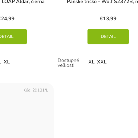
- LOAP Aldar, čierna
Pánske tričko - Wolf S2372B, 
€24,99
€13,99
DETAIL
DETAIL
L
XL
XL
XXL
Kód:
29131/L