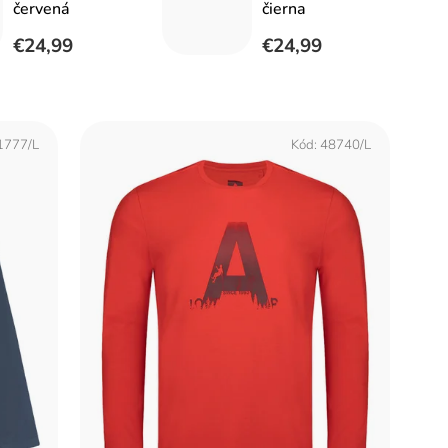
červená
čierna
€24,99
€24,99
1777/L
Kód:
48740/L