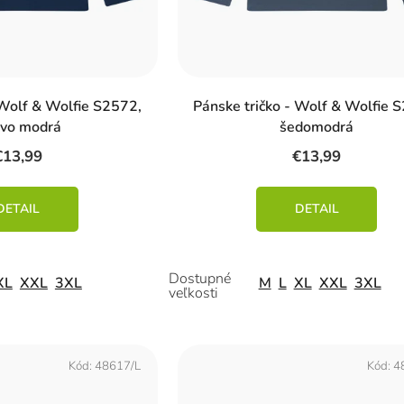
 Wolf & Wolfie S2572,
Pánske tričko - Wolf & Wolfie 
vo modrá
šedomodrá
€13,99
€13,99
DETAIL
DETAIL
XL
XXL
3XL
M
L
XL
XXL
3XL
Kód:
48617/L
Kód:
4