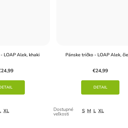
 - LOAP Alek, khaki
Pánske tričko - LOAP Alek, či
€24,99
€24,99
DETAIL
DETAIL
L
XL
S
M
L
XL