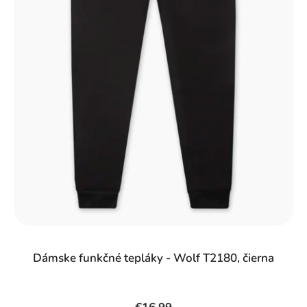
o
d
u
k
t
o
v
Dámske funkčné tepláky - Wolf T2180, čierna