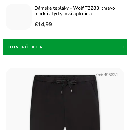
Dámske tepláky - Wolf T2283, tmavo
modrá / tyrkysová aplikácia
€14,99
OTVORIŤ FILTER
V
ý
Kód:
49563/L
p
i
s
p
r