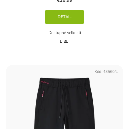
€16,99
DETAIL
L
XL
Kód:
48560/L