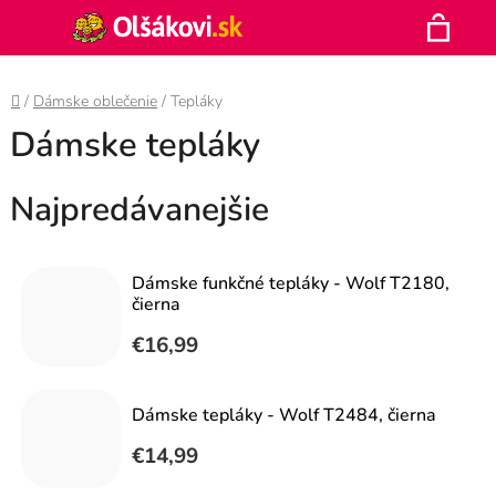
Prejsť
Hľadať
na
N
obsah
Domov
/
Dámske oblečenie
/
Tepláky
K
Dámske tepláky
Najpredávanejšie
Dámske funkčné tepláky - Wolf T2180,
čierna
€16,99
Dámske tepláky - Wolf T2484, čierna
€14,99