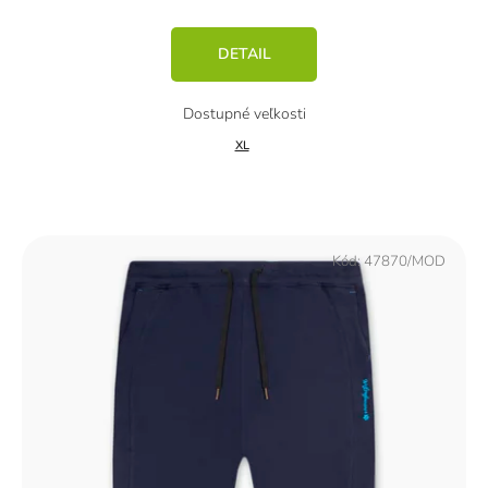
DETAIL
XL
Kód:
47870/MOD