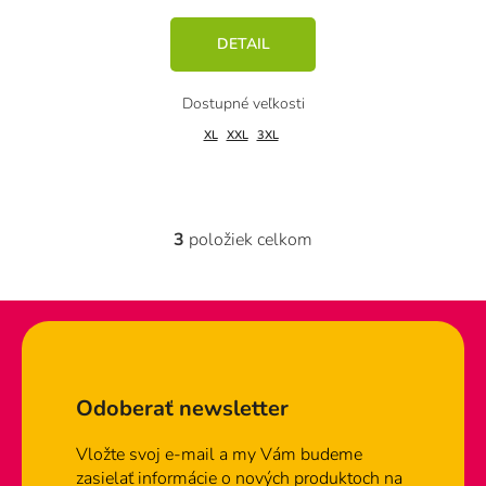
DETAIL
XL
XXL
3XL
3
položiek celkom
O
v
l
á
d
Zápätie
a
c
Odoberať newsletter
i
e
Vložte svoj e-mail a my Vám budeme
p
zasielať informácie o nových produktoch na