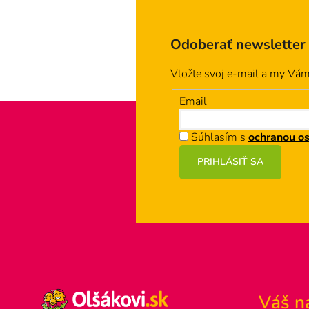
Odoberať newsletter
Vložte svoj e-mail a my Vá
Email
Súhlasím s
ochranou o
Z
PRIHLÁSIŤ SA
á
p
ä
t
i
e
Váš n