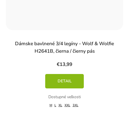
Dámske bavlnené 3/4 legíny - Wolf & Wolfie
H2641B, čierna / čierny pás
€13,99
DETAIL
M
L
XL
XXL
3XL