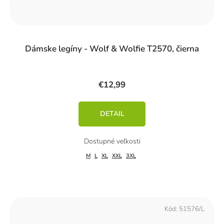
Dámske legíny - Wolf & Wolfie T2570, čierna
€12,99
DETAIL
M
L
XL
XXL
3XL
Kód:
51576/L