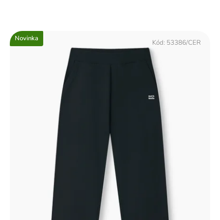
Novinka
Kód:
53386/CER