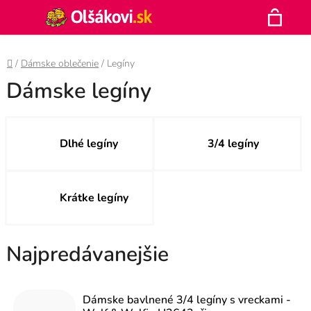
Prejsť
Hľadať
na
N
obsah
Domov
/
Dámske oblečenie
/
Legíny
K
Dámske legíny
Dlhé legíny
3/4 legíny
Krátke legíny
Najpredávanejšie
Dámske bavlnené 3/4 legíny s vreckami -