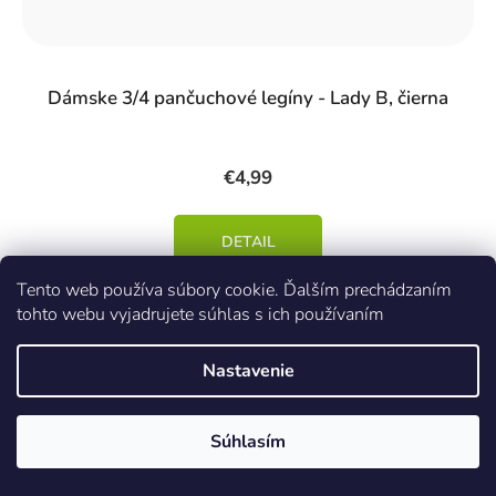
Dámske 3/4 pančuchové legíny - Lady B, čierna
€4,99
DETAIL
Tento web používa súbory cookie. Ďalším prechádzaním
tohto webu vyjadrujete súhlas s ich používaním
S
M
L
Nastavenie
Súhlasím
Kód:
50295/CER