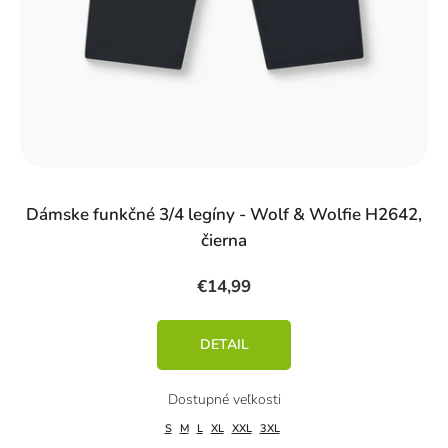
o
v
Dámske funkčné 3/4 legíny - Wolf & Wolfie H2642,
čierna
€14,99
DETAIL
S
M
L
XL
XXL
3XL