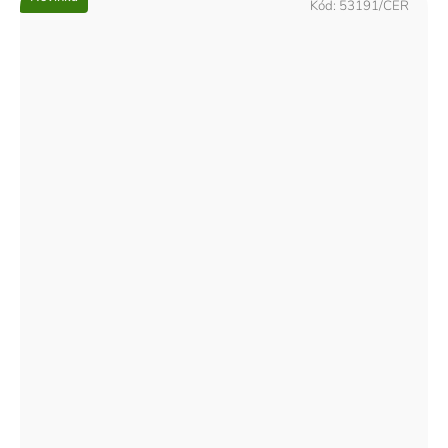
Kód:
53191/CER