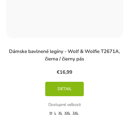
Dámske bavlnené legíny - Wolf & Wolfie T2671A,
čierna / čierny pás
€16,99
DETAIL
M
L
XL
XXL
3XL