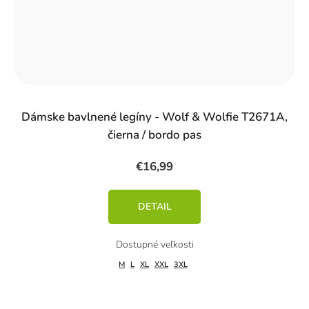
Dámske bavlnené legíny - Wolf & Wolfie T2671A,
čierna / bordo pas
€16,99
DETAIL
M
L
XL
XXL
3XL