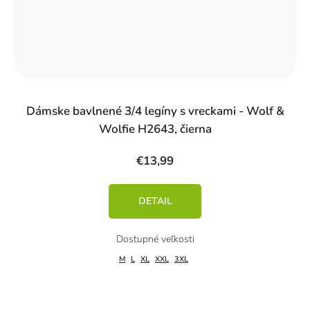
Dámske bavlnené 3/4 legíny s vreckami - Wolf &
Wolfie H2643, čierna
€13,99
DETAIL
M
L
XL
XXL
3XL