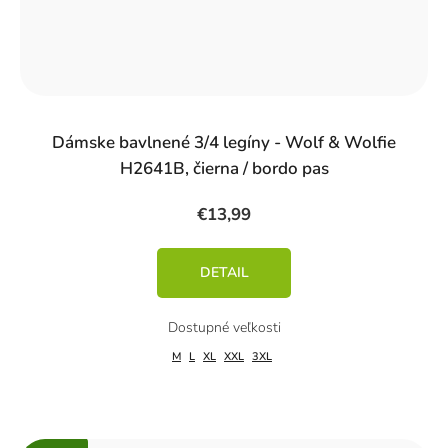
Dámske bavlnené 3/4 legíny - Wolf & Wolfie
H2641B, čierna / bordo pas
€13,99
DETAIL
M
L
XL
XXL
3XL