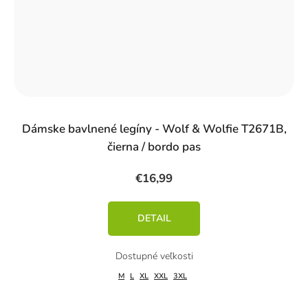
Dámske bavlnené legíny - Wolf & Wolfie T2671B,
čierna / bordo pas
€16,99
DETAIL
M
L
XL
XXL
3XL