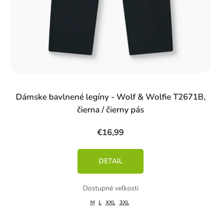
Dámske bavlnené legíny - Wolf & Wolfie T2671B,
čierna / čierny pás
€16,99
DETAIL
M
L
XXL
3XL