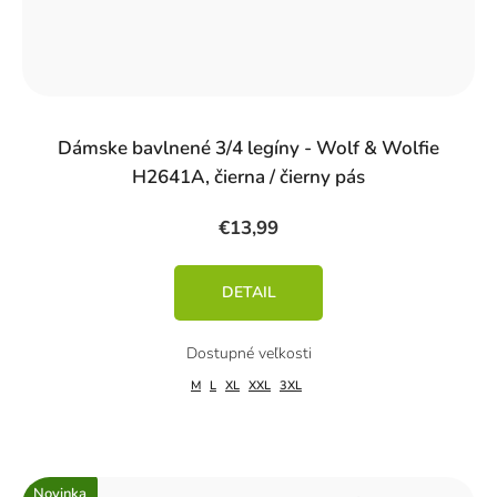
Dámske bavlnené 3/4 legíny - Wolf & Wolfie
H2641A, čierna / čierny pás
€13,99
DETAIL
M
L
XL
XXL
3XL
Novinka