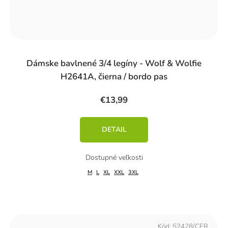
Dámske bavlnené 3/4 legíny - Wolf & Wolfie
H2641A, čierna / bordo pas
€13,99
DETAIL
M
L
XL
XXL
3XL
Kód:
52428/CER