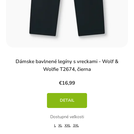
Dámske bavlnené legíny s vreckami - Wolf &
Wolfie T2674, čierna
€16,99
DETAIL
L
XL
XXL
3XL