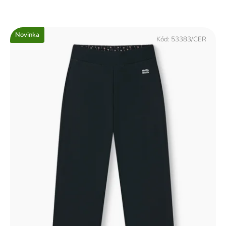
Novinka
Kód:
53383/CER