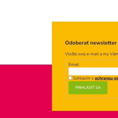
Odoberať newsletter
Vložte svoj e-mail a my Vá
Email
Súhlasím s
ochranou o
Z
PRIHLÁSIŤ SA
á
p
ä