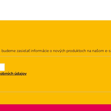
l
á
d
a
c
i
e
p
r
m budeme zasielať informácie o nových produktoch na našom e-
v
k
y
v
ý
sobných údajov
p
i
s
u