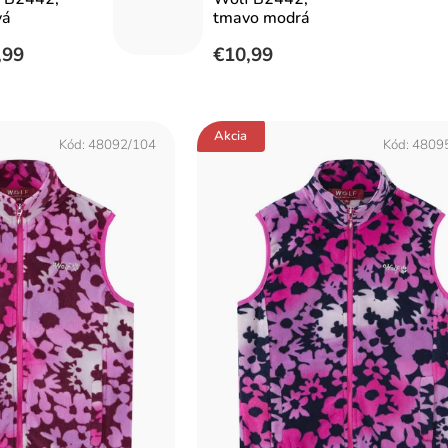
vá
tmavo modrá
,99
€10,99
Akcia
Kód:
48092/104
Kód:
4809