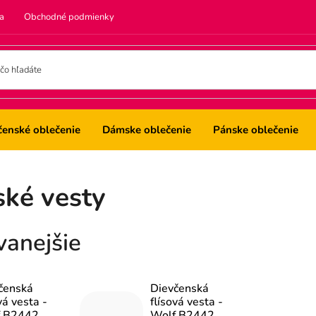
a
Obchodné podmienky
čenské oblečenie
Dámske oblečenie
Pánske oblečenie
ské vesty
vanejšie
čenská
Dievčenská
vá vesta -
flísová vesta -
 B2442,
Wolf B2442,