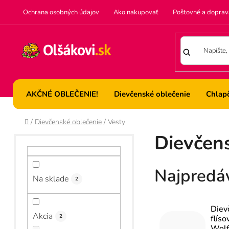
Prejsť
Ochrana osobných údajov
Ako nakupovať
Poštovné a doprav
na
obsah
AKČNÉ OBLEČENIE!
Dievčenské oblečenie
Chlap
Domov
/
Dievčenské oblečenie
/
Vesty
B
Dievčen
o
č
Najpredá
Na sklade
n
2
ý
Diev
Akcia
p
2
flíso
Wolf