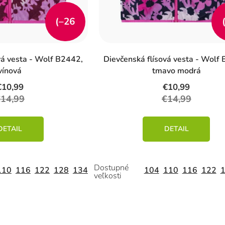
(–26
%)
vá vesta - Wolf B2442,
Dievčenská flísová vesta - Wolf
vínová
tmavo modrá
€10,99
€10,99
€14,99
€14,99
DETAIL
DETAIL
110
116
122
128
134
104
110
116
122
O
v