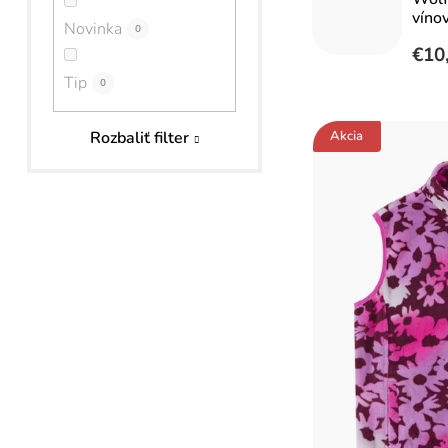
a
víno
Novinka
0
n
€10
Tip
e
0
V
l
Akcia
Rozbaliť filter
ý
p
i
s
p
r
o
d
u