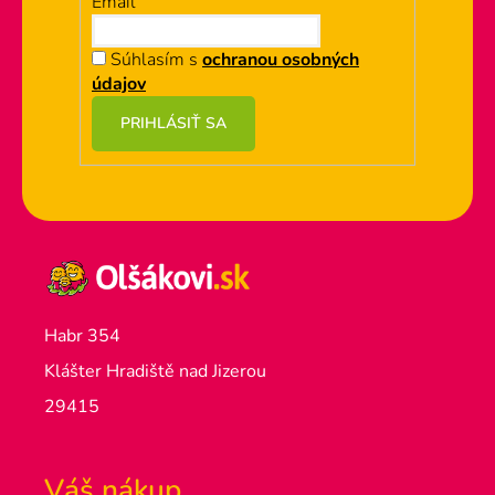
Email
Súhlasím s
ochranou osobných
údajov
PRIHLÁSIŤ SA
Habr 354
Klášter Hradiště nad Jizerou
29415
Váš nákup