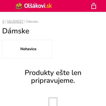
Prejsť
Hľadať
na
N
obsah
Domov
/
NEVEREST
/
Dámske
K
Dámske
Nohavice
Produkty ešte len
pripravujeme.