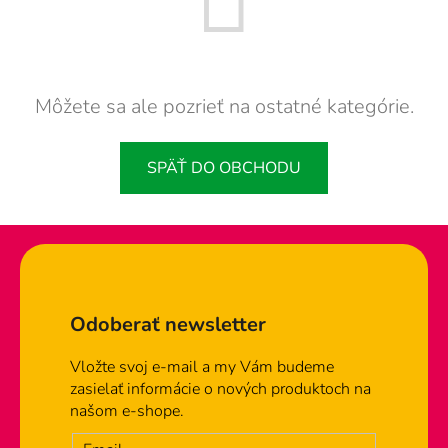
Môžete sa ale pozrieť na ostatné kategórie.
SPÄŤ DO OBCHODU
Zápätie
Odoberať newsletter
Vložte svoj e-mail a my Vám budeme
zasielať informácie o nových produktoch na
našom e-shope.