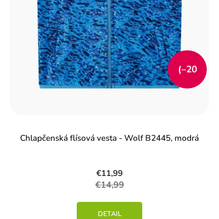
(–20
%)
Chlapčenská flísová vesta - Wolf B2445, modrá
€11,99
€14,99
DETAIL