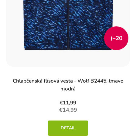
k
t
o
v
(–20
%)
Chlapčenská flísová vesta - Wolf B2445, tmavo
modrá
€11,99
€14,99
DETAIL