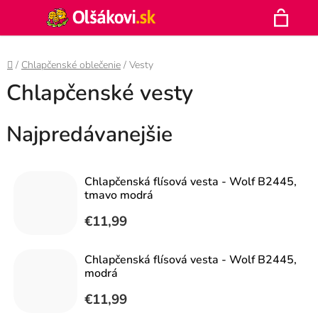
Prejsť
Hľadať
na
N
obsah
Domov
/
Chlapčenské oblečenie
/
Vesty
K
Chlapčenské vesty
Najpredávanejšie
Chlapčenská flísová vesta - Wolf B2445,
tmavo modrá
€11,99
Chlapčenská flísová vesta - Wolf B2445,
modrá
€11,99