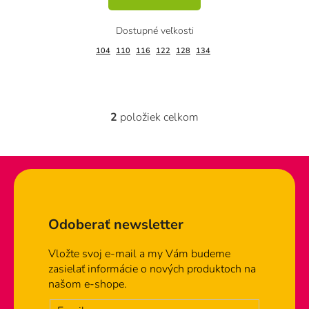
104
110
116
122
128
134
2
položiek celkom
O
v
l
á
d
Zápätie
a
c
Odoberať newsletter
i
e
Vložte svoj e-mail a my Vám budeme
p
zasielať informácie o nových produktoch na
r
našom e-shope.
v
k