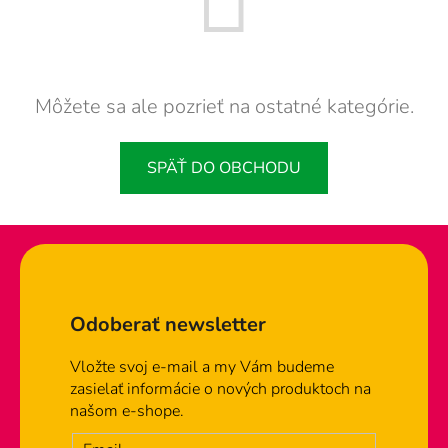
Môžete sa ale pozrieť na ostatné kategórie.
SPÄŤ DO OBCHODU
Zápätie
Odoberať newsletter
Vložte svoj e-mail a my Vám budeme
zasielať informácie o nových produktoch na
našom e-shope.