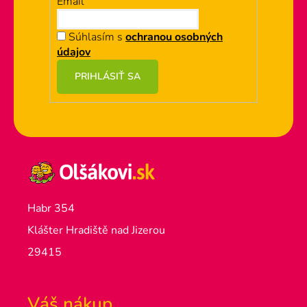
Email
Súhlasím s
ochranou osobných
údajov
PRIHLÁSIŤ SA
Habr 354
Klášter Hradiště nad Jizerou
29415
Váš nákup