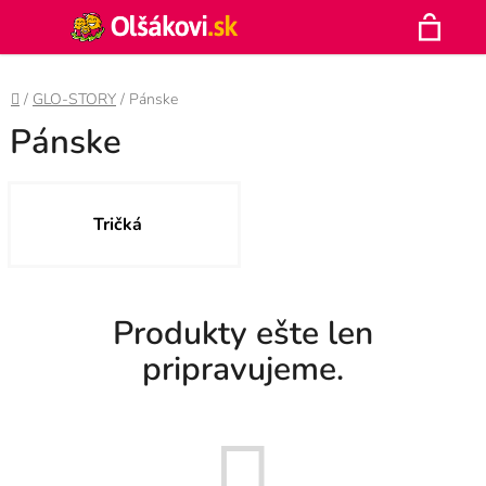
Prejsť
Hľadať
na
N
obsah
Domov
/
GLO-STORY
/
Pánske
K
Pánske
Tričká
Produkty ešte len
pripravujeme.