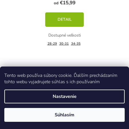
€15,99
od
DETAIL
28-29
30-31
34-35
Kód:
32217/RUZ
Tento web používa súbory cookie. Ďalším prechádzaním
tohto webu vyjadrujete súhlas s ich používaním
Nastavenie
Súhlasím