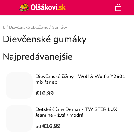
Prejsť
Hľadať
na
N
obsah
Domov
/
Dievčenské oblečenie
/
Gumáky
K
Dievčenské gumáky
Najpredávanejšie
Dievčenské čižmy - Wolf & Wolfie Y2601,
mix farieb
€16,99
Detské čižmy Demar - TWISTER LUX
Jasmine - žltá / modrá
€16,99
od