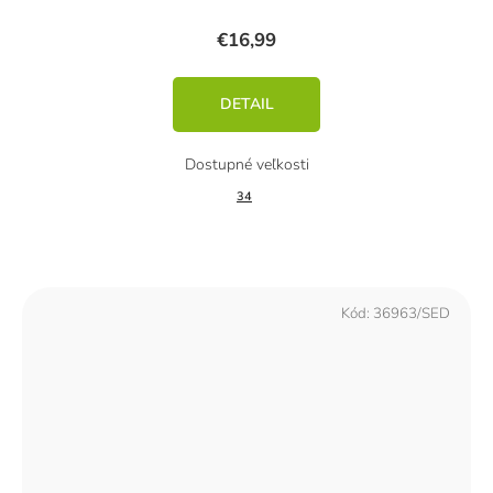
€16,99
DETAIL
34
Kód:
36963/SED