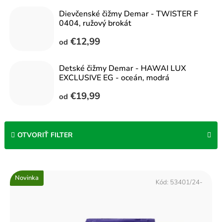
Dievčenské čižmy Demar - TWISTER F
0404, ružový brokát
€12,99
od
Detské čižmy Demar - HAWAI LUX
EXCLUSIVE EG - oceán, modrá
€19,99
od
OTVORIŤ FILTER
V
Novinka
ý
Kód:
53401/24-
p
i