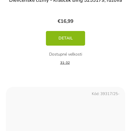
Dievčenské čižmy - Králiček Bing 5255179, ružová
€16,99
DETAIL
31-32
Kód:
39317/25-