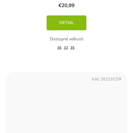
€20,99
DETAIL
36
33
35
Kód:
35223/CER