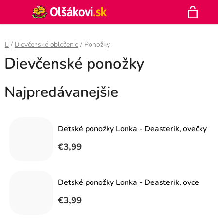
Prejsť
Hľadať
na
N
obsah
Domov
/
Dievčenské oblečenie
/
Ponožky
K
Dievčenské ponožky
Najpredávanejšie
Detské ponožky Lonka - Deasterik, ovečky
€3,99
Detské ponožky Lonka - Deasterik, ovce
€3,99