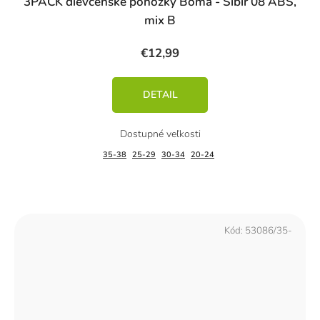
3PACK dievčenské ponožky Boma - Sibír 08 ABS,
mix B
€12,99
DETAIL
35-38
25-29
30-34
20-24
Kód:
53086/35-