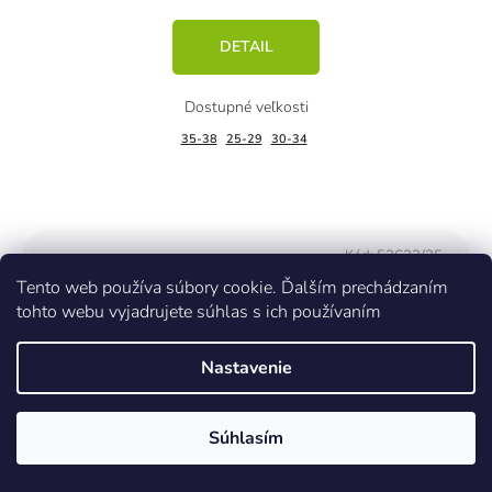
DETAIL
35-38
25-29
30-34
Kód:
52623/35-
Tento web používa súbory cookie. Ďalším prechádzaním
tohto webu vyjadrujete súhlas s ich používaním
Nastavenie
Súhlasím