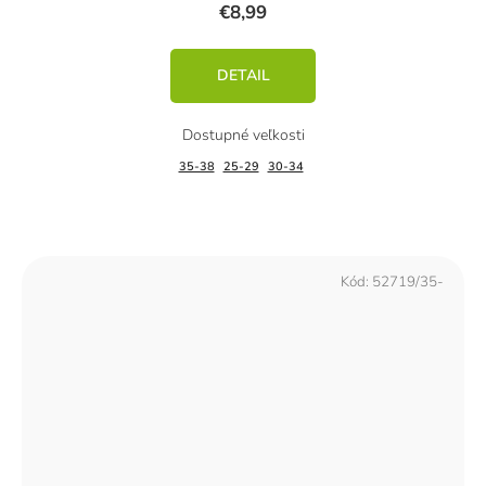
€8,99
DETAIL
35-38
25-29
30-34
Kód:
52719/35-