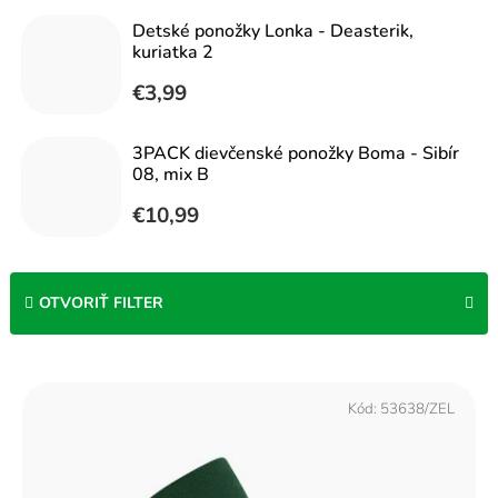
Detské ponožky Lonka - Deasterik,
kuriatka 2
€3,99
3PACK dievčenské ponožky Boma - Sibír
08, mix B
€10,99
OTVORIŤ FILTER
V
ý
Kód:
53638/ZEL
p
i