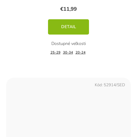
€11,99
DETAIL
25-29
30-34
20-24
Kód:
52914/SED