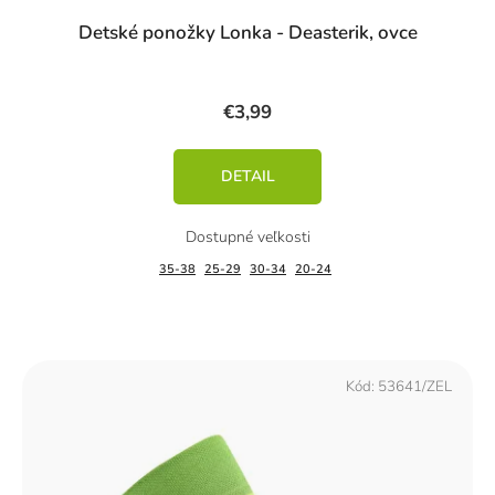
Detské ponožky Lonka - Deasterik, ovce
€3,99
DETAIL
35-38
25-29
30-34
20-24
Kód:
53641/ZEL