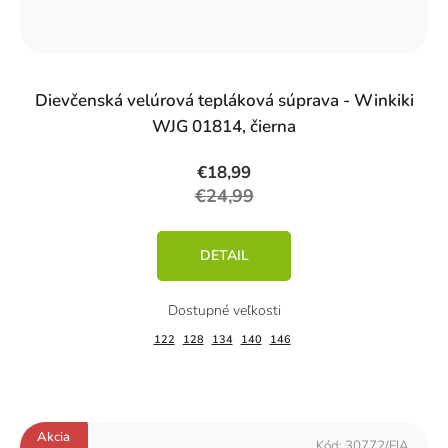
%)
Dievčenská velúrová tepláková súprava - Winkiki
WJG 01814, čierna
€18,99
€24,99
DETAIL
122
128
134
140
146
Akcia
Kód:
30772/FIA