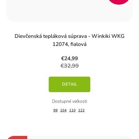
%)
Dievčenská tepláková súprava - Winkiki WKG
12074, fialová
€24,99
€32,99
DETAIL
98
104
110
122