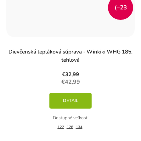
(–23
%)
Dievčenská tepláková súprava - Winkiki WHG 185,
tehlová
€32,99
€42,99
DETAIL
122
128
134