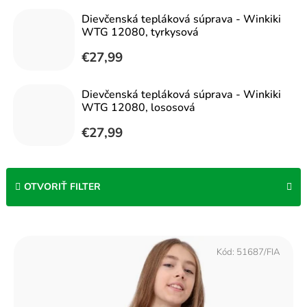
Dievčenská tepláková súprava - Winkiki
WTG 12080, tyrkysová
€27,99
Dievčenská tepláková súprava - Winkiki
WTG 12080, lososová
€27,99
OTVORIŤ FILTER
V
ý
Kód:
51687/FIA
p
i