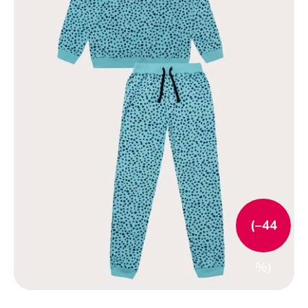
(–44
%)