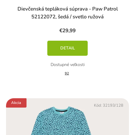
Dievčenská tepláková súprava - Paw Patrol
52122072, šedá / svetlo ružová
€29,99
DETAIL
92
Akcia
Kód:
32193/128