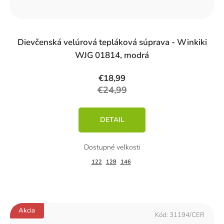
%)
Dievčenská velúrová tepláková súprava - Winkiki
WJG 01814, modrá
€18,99
€24,99
DETAIL
122
128
146
Akcia
Kód:
31194/CER