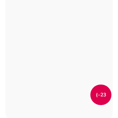
(–23
%)