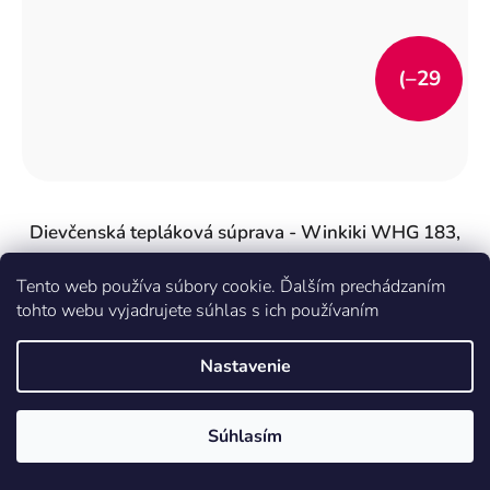
(–29
%)
Dievčenská tepláková súprava - Winkiki WHG 183,
mentolová
Tento web používa súbory cookie. Ďalším prechádzaním
€16,99
tohto webu vyjadrujete súhlas s ich používaním
€23,99
Nastavenie
DETAIL
Súhlasím