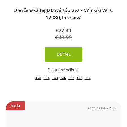
Dievčenská tepláková súprava - Winkiki WTG
12080, lososová
€27,99
€49,99
DETAIL
128
134
140
146
152
158
164
Akcia
Kód:
32196/RUZ