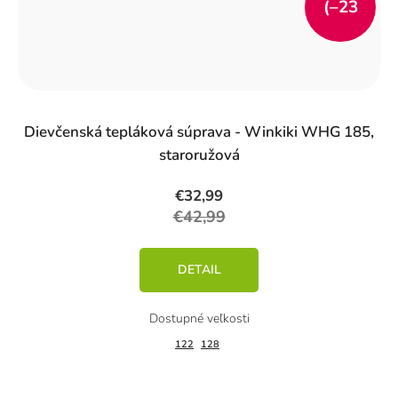
(–23
%)
Dievčenská tepláková súprava - Winkiki WHG 185,
staroružová
€32,99
€42,99
DETAIL
122
128