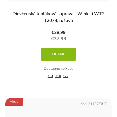
Dievčenská tepláková súprava - Winkiki WTG
12074, ružová
€28,99
€37,99
DETAIL
104
110
122
Akcia
Kód:
31197/RUZ