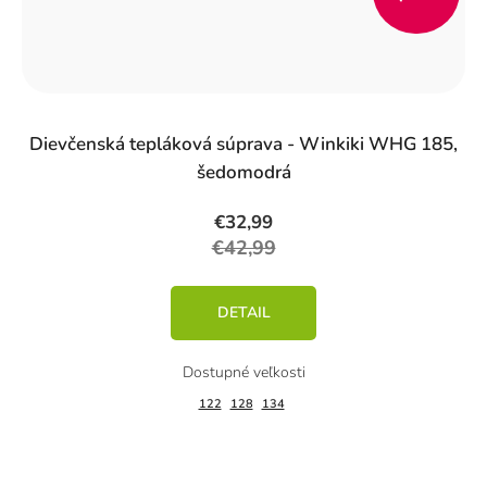
%)
Dievčenská tepláková súprava - Winkiki WHG 185,
šedomodrá
€32,99
€42,99
DETAIL
122
128
134