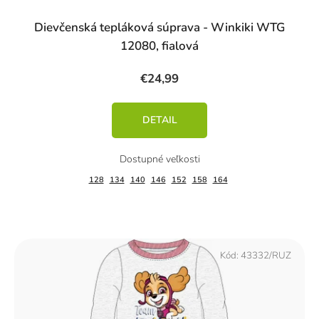
Dievčenská tepláková súprava - Winkiki WTG
12080, fialová
€24,99
DETAIL
128
134
140
146
152
158
164
Kód:
43332/RUZ