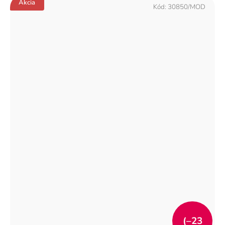
Akcia
Kód:
30850/MOD
(–23