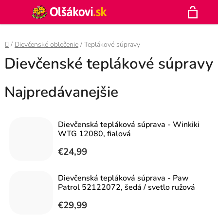
Prejsť
Hľadať
na
N
obsah
Domov
/
Dievčenské oblečenie
/
Teplákové súpravy
K
Dievčenské teplákové súpravy
Najpredávanejšie
Dievčenská tepláková súprava - Winkiki
WTG 12080, fialová
€24,99
Dievčenská tepláková súprava - Paw
Patrol 52122072, šedá / svetlo ružová
€29,99