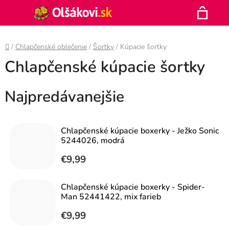
Prejsť
Hľadať
na
N
obsah
Domov
/
Chlapčenské oblečenie
/
Šortky
/
Kúpacie šortky
K
Chlapčenské kúpacie šortky
Najpredávanejšie
Chlapčenské kúpacie boxerky - Ježko Sonic
5244026, modrá
€9,99
Chlapčenské kúpacie boxerky - Spider-
Man 52441422, mix farieb
€9,99