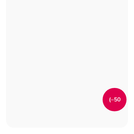
(–50
%)