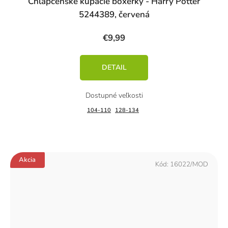
Chlapčenské kúpacie boxerky - Harry Potter
5244389, červená
€9,99
DETAIL
104-110
128-134
Akcia
Kód:
16022/MOD