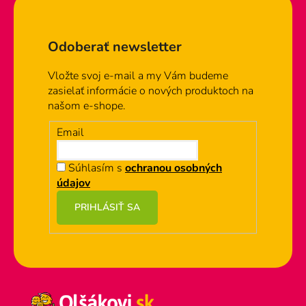
d
Zápätie
a
c
Odoberať newsletter
i
e
Vložte svoj e-mail a my Vám budeme
p
zasielať informácie o nových produktoch na
r
našom e-shope.
v
k
Email
y
v
Súhlasím s
ochranou osobných
ý
údajov
p
i
PRIHLÁSIŤ SA
s
u