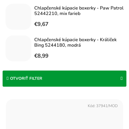
Chlapčenské kúpacie boxerky - Paw Patrol
52442210, mix farieb
€9,67
Chlapčenské kúpacie boxerky - Králiček
Bing 5244180, modrá
€8,99
OTVORIŤ FILTER
V
ý
Kód:
37941/MOD
p
i