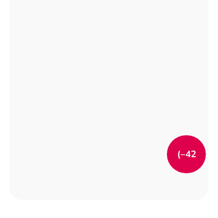
(–42
%)