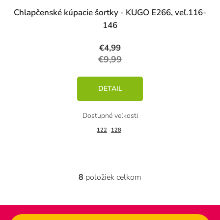
Chlapčenské kúpacie šortky - KUGO E266, veľ.116-
146
€4,99
€9,99
DETAIL
122
128
8
položiek celkom
O
v
l
á