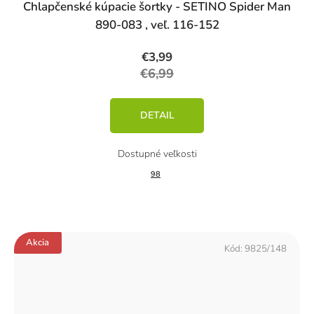
Chlapčenské kúpacie šortky - SETINO Spider Man
890-083 , veľ. 116-152
€3,99
€6,99
DETAIL
98
Akcia
Kód:
9825/148