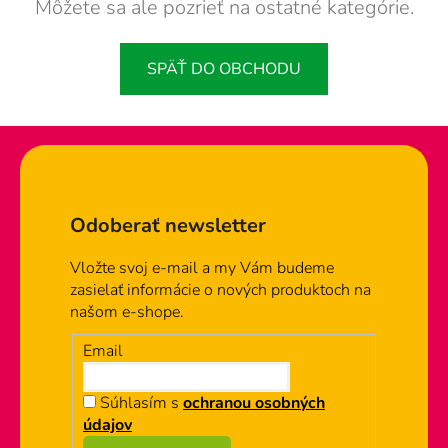
Môžete sa ale pozrieť na ostatné kategórie.
SPÄŤ DO OBCHODU
Zápätie
Odoberať newsletter
Vložte svoj e-mail a my Vám budeme
zasielať informácie o nových produktoch na
našom e-shope.
Email
Súhlasím s
ochranou osobných
údajov