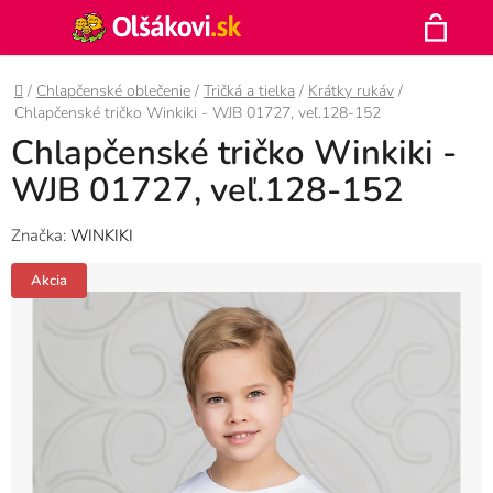
Prejsť
Hľadať
na
N
obsah
Domov
/
Chlapčenské oblečenie
/
Tričká a tielka
/
Krátky rukáv
/
K
Chlapčenské tričko Winkiki - WJB 01727, veľ.128-152
Chlapčenské tričko Winkiki -
WJB 01727, veľ.128-152
Značka:
WINKIKI
Akcia