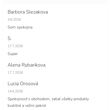
Barbora Slezakova
Hodnotenie obchodu je 5 z 5 hviezdičiek.
4.8.2026
Som spokojna
S.
Hodnotenie obchodu je 5 z 5 hviezdičiek.
17.7.2026
Super
Alena Rybarikova
Hodnotenie obchodu je 5 z 5 hviezdičiek.
17.7.2026
Lucia Orosová
Hodnotenie obchodu je 5 z 5 hviezdičiek.
14.6.2026
Spokojnosť s obchodom, zatiaľ všetky produkty
kvalitné a veľmi pekné