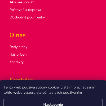
Ako nakupovať
Poštovné a doprava
Obchodné podmienky
O nas
Rady a tipy
Náš príbeh
Kontakty
Kontakty
Tento web používa súbory cookie. Ďalším prechádzaním
info@olsakovi.sk
tohto webu vyjadrujete súhlas s ich používaním
+420 777 851 918
Nastavenie