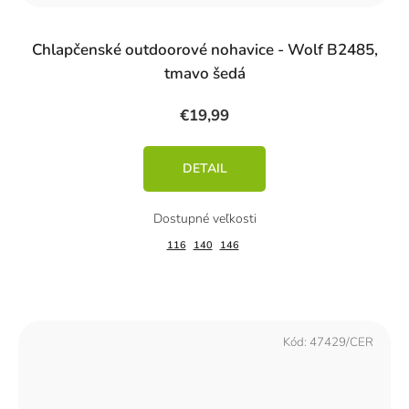
Chlapčenské outdoorové nohavice - Wolf B2485,
tmavo šedá
€19,99
DETAIL
116
140
146
Kód:
47429/CER