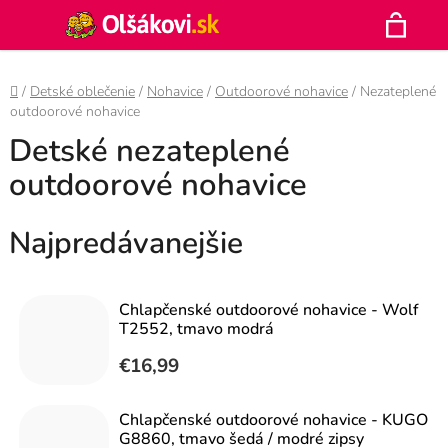
Prejsť
Hľadať
na
N
obsah
Domov
/
Detské oblečenie
/
Nohavice
/
Outdoorové nohavice
/
Nezateplené
K
outdoorové nohavice
Detské nezateplené
outdoorové nohavice
Najpredávanejšie
Chlapčenské outdoorové nohavice - Wolf
T2552, tmavo modrá
€16,99
Chlapčenské outdoorové nohavice - KUGO
G8860, tmavo šedá / modré zipsy