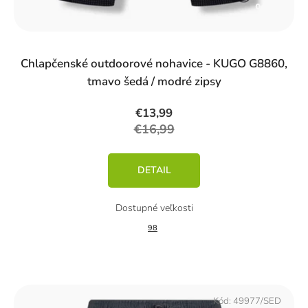
%)
Chlapčenské outdoorové nohavice - KUGO G8860,
tmavo šedá / modré zipsy
€13,99
€16,99
DETAIL
98
Kód:
49977/SED