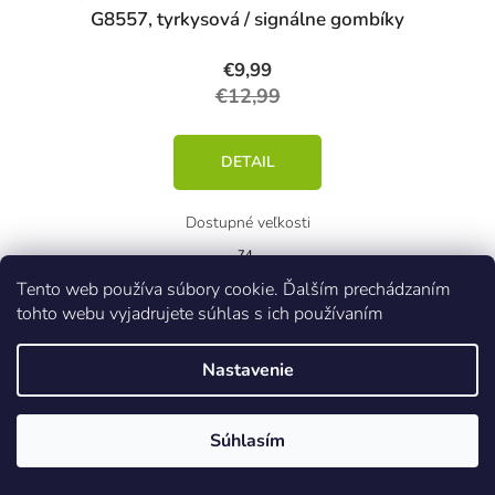
G8557, tyrkysová / signálne gombíky
€9,99
€12,99
DETAIL
74
Tento web používa súbory cookie. Ďalším prechádzaním
tohto webu vyjadrujete súhlas s ich používaním
Akcia
Nastavenie
Kód:
45828/MOD
Súhlasím