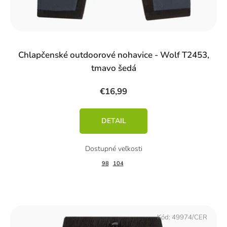
Chlapčenské outdoorové nohavice - Wolf T2453,
tmavo šedá
€16,99
DETAIL
98
104
Kód:
49974/CER