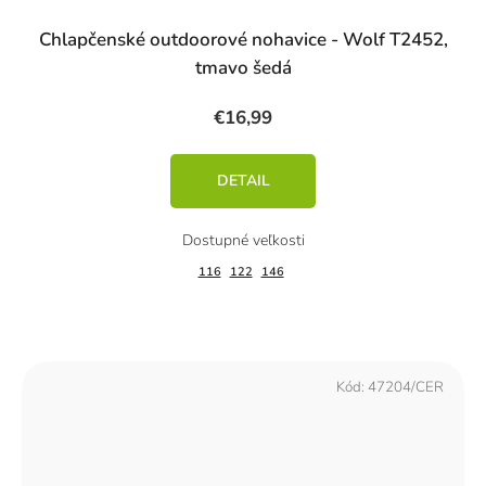
Chlapčenské outdoorové nohavice - Wolf T2452,
tmavo šedá
€16,99
DETAIL
116
122
146
Kód:
47204/CER