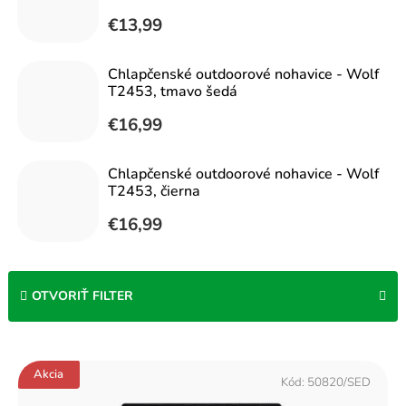
€13,99
Chlapčenské outdoorové nohavice - Wolf
T2453, tmavo šedá
€16,99
Chlapčenské outdoorové nohavice - Wolf
T2453, čierna
€16,99
OTVORIŤ FILTER
V
Akcia
ý
Kód:
50820/SED