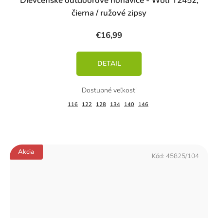
Dievčenské outdoorové nohavice - Wolf T2452,
čierna / ružové zipsy
€16,99
DETAIL
116
122
128
134
140
146
Akcia
Kód:
45825/104