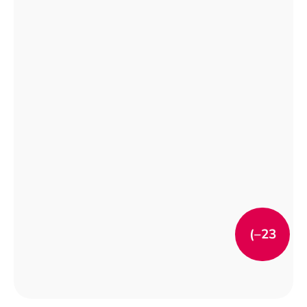
(–23
%)