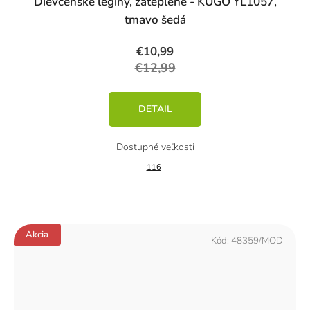
Dievčenské legíny, zateplené - KUGO YL1057,
tmavo šedá
€10,99
€12,99
DETAIL
116
Akcia
Kód:
48359/MOD