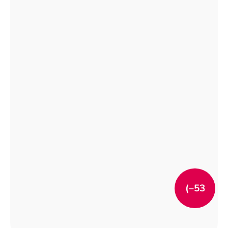
(–53
%)