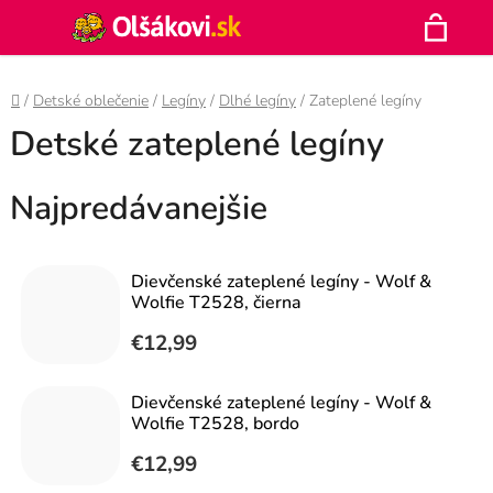
Prejsť
Hľadať
na
N
obsah
Domov
/
Detské oblečenie
/
Legíny
/
Dlhé legíny
/
Zateplené legíny
K
Detské zateplené legíny
Najpredávanejšie
Dievčenské zateplené legíny - Wolf &
Wolfie T2528, čierna
€12,99
Dievčenské zateplené legíny - Wolf &
Wolfie T2528, bordo
€12,99