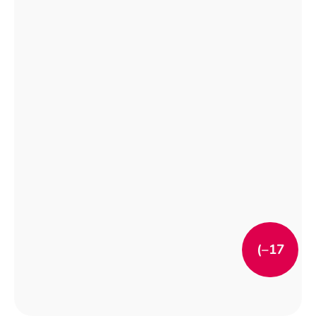
(–17
%)