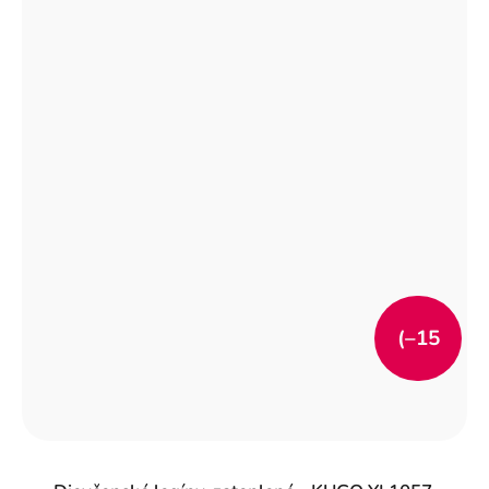
(–15
%)