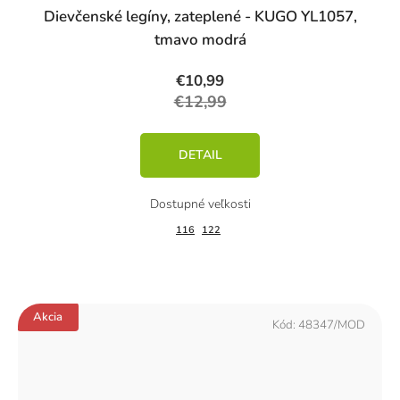
Dievčenské legíny, zateplené - KUGO YL1057,
tmavo modrá
€10,99
€12,99
DETAIL
116
122
Akcia
Kód:
48347/MOD