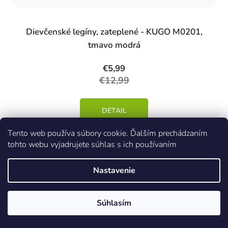
Dievčenské legíny, zateplené - KUGO M0201,
tmavo modrá
€5,99
€12,99
DETAIL
Tento web používa súbory cookie. Ďalším prechádzaním
tohto webu vyjadrujete súhlas s ich používaním
98
104
110
116
Nastavenie
Súhlasím
Akcia
Kód:
42483/CER