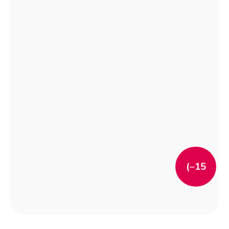
(–15
%)