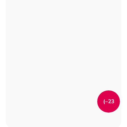
(–23
%)