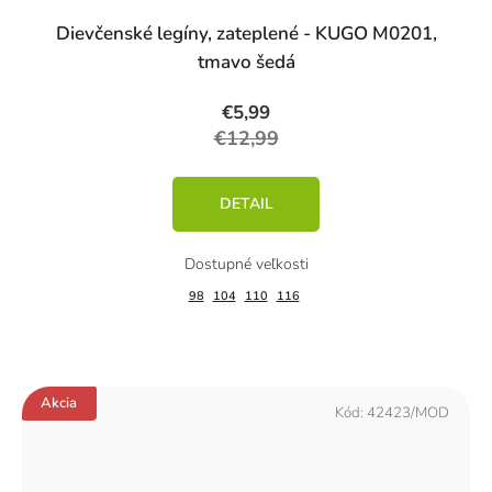
Dievčenské legíny, zateplené - KUGO M0201,
tmavo šedá
€5,99
€12,99
DETAIL
98
104
110
116
Akcia
Kód:
42423/MOD