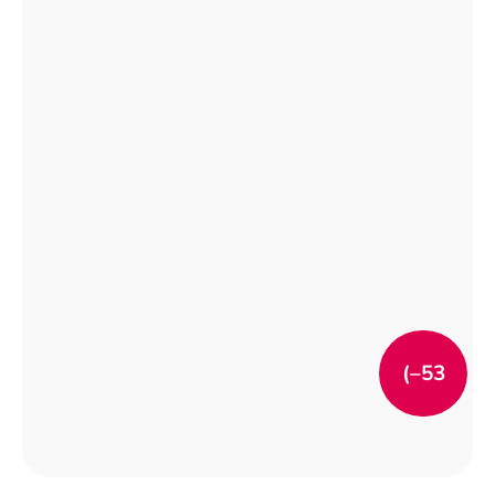
(–53
%)