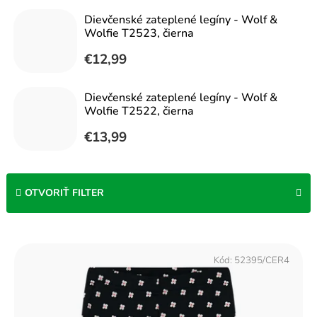
Dievčenské zateplené legíny - Wolf &
Wolfie T2523, čierna
€12,99
Dievčenské zateplené legíny - Wolf &
Wolfie T2522, čierna
€13,99
OTVORIŤ FILTER
V
ý
Kód:
52395/CER4
p
i