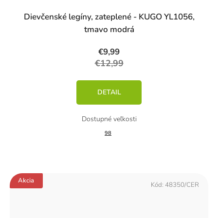
Dievčenské legíny, zateplené - KUGO YL1056,
tmavo modrá
€9,99
€12,99
DETAIL
98
Akcia
Kód:
48350/CER