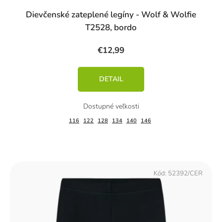
Dievčenské zateplené legíny - Wolf & Wolfie
T2528, bordo
€12,99
DETAIL
116
122
128
134
140
146
Kód:
52392/CER