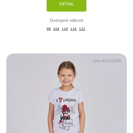
DETAIL
98
104
110
116
122
Kód:
40151/CER