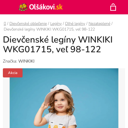
Prejsť
Hľadať
na
N
obsah
Domov
/
Dievčenské oblečenie
/
Legíny
/
Dlhé legíny
/
Nezateplené
/
K
Dievčenské legíny WINKIKI WKG01715, veľ 98-122
Dievčenské legíny WINKIKI
WKG01715, veľ 98-122
Značka:
WINKIKI
Akcia