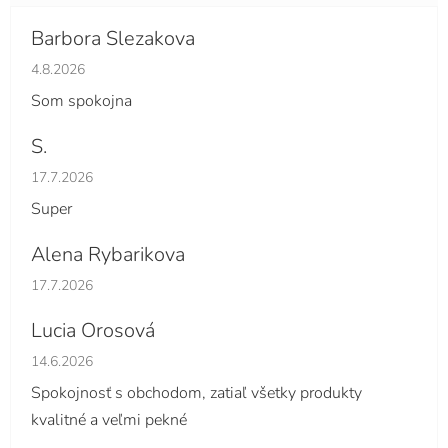
Barbora Slezakova
Hodnotenie obchodu je 5 z 5 hviezdičiek.
4.8.2026
Som spokojna
S.
Hodnotenie obchodu je 5 z 5 hviezdičiek.
17.7.2026
Super
Alena Rybarikova
Hodnotenie obchodu je 5 z 5 hviezdičiek.
17.7.2026
Lucia Orosová
Hodnotenie obchodu je 5 z 5 hviezdičiek.
14.6.2026
Spokojnosť s obchodom, zatiaľ všetky produkty
kvalitné a veľmi pekné