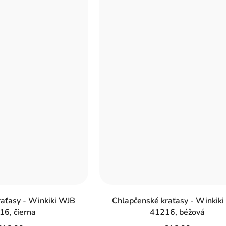
raťasy - Winkiki WJB
Chlapčenské kraťasy - Winkik
16, čierna
41216, béžová