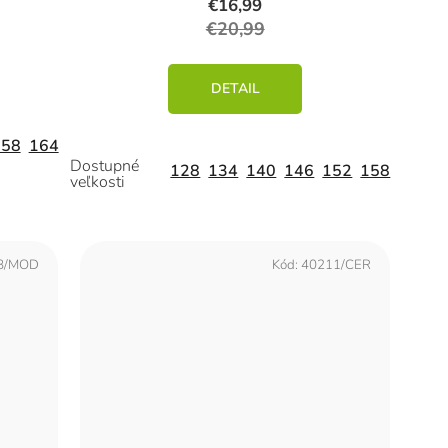
€16,99
€20,99
DETAIL
158
164
128
134
140
146
152
158
8/MOD
Kód:
40211/CER