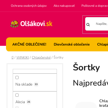
Prejsť
Ochrana osobných údajov
Ako nakupovať
Poštovné a doprav
na
obsah
AKČNÉ OBLEČENIE!
Dievčenské oblečenie
Chlap
Domov
/
WINKIKI
/
Chlapčenské
/
Šortky
B
Šortky
o
č
Najpredá
Na sklade
n
33
ý
Chla
Akcia
p
25
kraťa