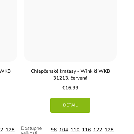
i WKB
Chlapčenské kraťasy - Winkiki WKB
31213, červená
€16,99
DETAIL
22
128
98
104
110
116
122
128