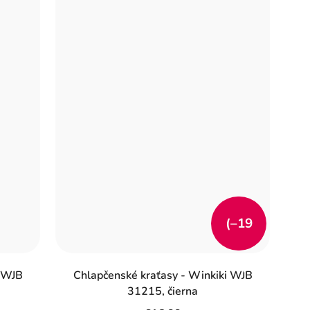
(–19
%)
i WJB
Chlapčenské kraťasy - Winkiki WJB
31215, čierna