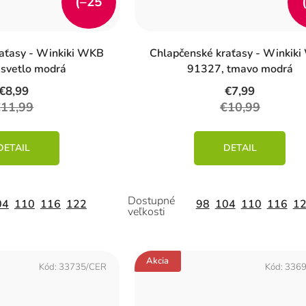
(–25
%)
aťasy - Winkiki WKB
Chlapčenské kraťasy - Winkik
svetlo modrá
91327, tmavo modrá
€8,99
€7,99
€11,99
€10,99
DETAIL
DETAIL
04
110
116
122
98
104
110
116
1
Akcia
Kód:
33735/CER
Kód:
336