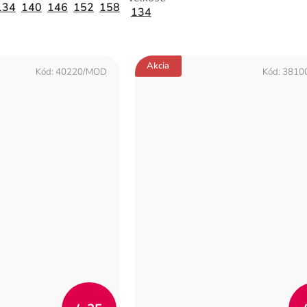
134
140
146
152
158
134
Akcia
Kód:
40220/MOD
Kód:
3810