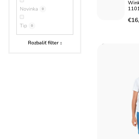
Wink
a
1101
Novinka
0
n
€16
Tip
e
0
l
V
Rozbaliť filter
ý
p
i
s
p
r
o
d