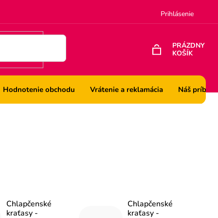
Prihlásenie
PRÁZDNY
KOŠÍK
NÁKUPNÝ
KOŠÍK
Hodnotenie obchodu
Vrátenie a reklamácia
Náš príbeh
Chlapčenské
Chlapčenské
kraťasy -
kraťasy -