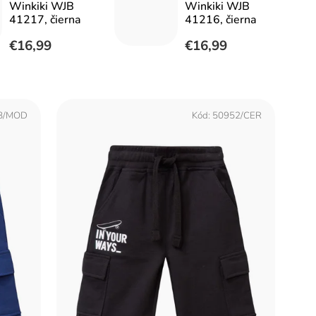
Winkiki WJB
Winkiki WJB
41217, čierna
41216, čierna
€16,99
€16,99
8/MOD
Kód:
50952/CER