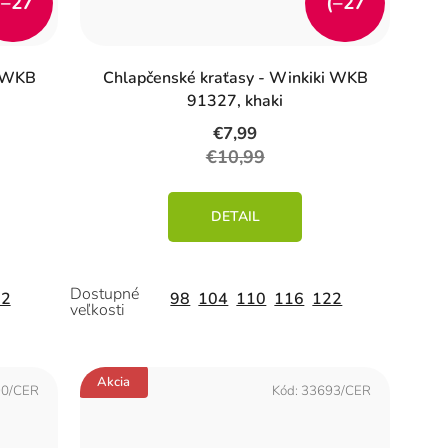
(–27
(–27
%)
%)
i WKB
Chlapčenské kraťasy - Winkiki WKB
91327, khaki
€7,99
€10,99
DETAIL
22
98
104
110
116
122
Akcia
90/CER
Kód:
33693/CER