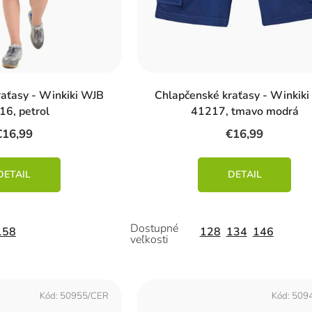
raťasy - Winkiki WJB
Chlapčenské kraťasy - Winkik
16, petrol
41217, tmavo modrá
€16,99
€16,99
DETAIL
DETAIL
158
128
134
146
Kód:
50955/CER
Kód:
509