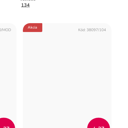
134
Akcia
0/MOD
Kód:
38097/104