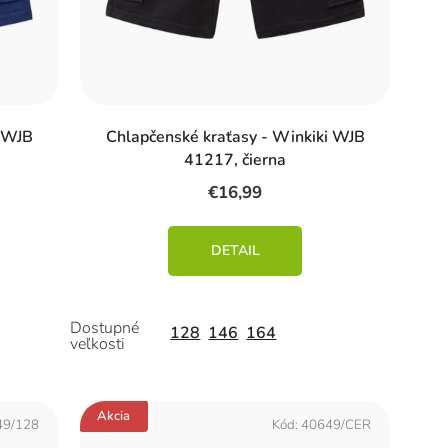
i WJB
Chlapčenské kraťasy - Winkiki WJB
41217, čierna
€16,99
DETAIL
128
146
164
Akcia
49/128
Kód:
40649/CER