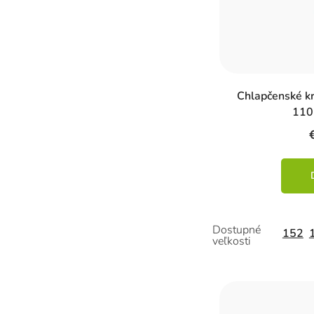
u
k
t
o
Chlapčenské k
v
110
152