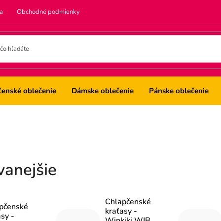
a
Obchodné podmienky
čenské oblečenie
Dámske oblečenie
Pánske oblečenie
vanejšie
Chlapčenské
pčenské
kraťasy -
sy -
Winkiki WJB