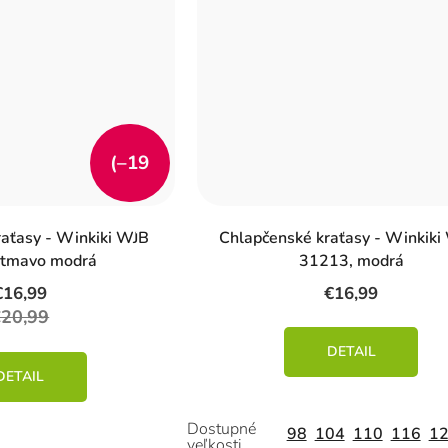
(–19
%)
raťasy - Winkiki WJB
Chlapčenské kraťasy - Winkik
 tmavo modrá
31213, modrá
€16,99
€16,99
€20,99
DETAIL
DETAIL
98
104
110
116
1