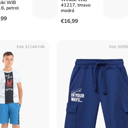
iki WJB
41217, tmavo
6, petrol
modrá
,99
€16,99
Kód:
51144/146
Kód:
5095