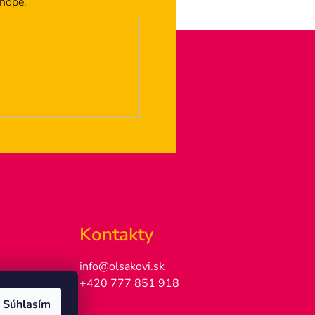
shope.
Kontakty
info@olsakovi.sk
+420 777 851 918
Súhlasím