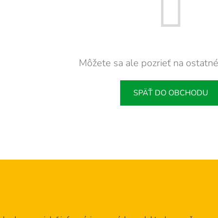
Môžete sa ale pozrieť na ostatné
SPÄŤ DO OBCHODU