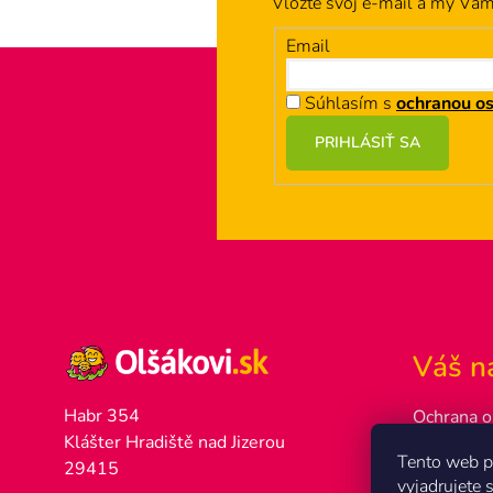
Vložte svoj e-mail a my Vá
Email
Súhlasím s
ochranou o
Z
PRIHLÁSIŤ SA
á
p
ä
t
i
e
Váš n
Habr 354
Ochrana o
Klášter Hradiště nad Jizerou
Ako naku
Tento web p
29415
Poštovné 
vyjadrujete 