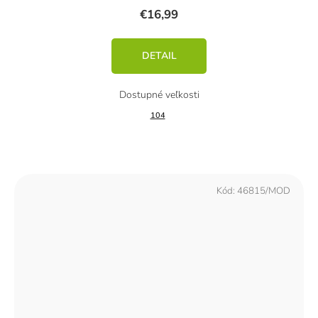
€16,99
DETAIL
104
Kód:
46815/MOD