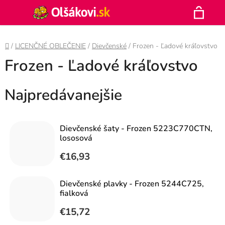
Prejsť
Hľadať
na
N
obsah
Domov
/
LICENČNÉ OBLEČENIE
/
Dievčenské
/
Frozen - Ľadové kráľovstvo
K
Frozen - Ľadové kráľovstvo
Najpredávanejšie
Dievčenské šaty - Frozen 5223C770CTN,
lososová
€16,93
Dievčenské plavky - Frozen 5244C725,
fialková
€15,72