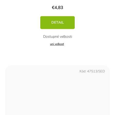
€4,83
DETAIL
uni veľkosť
Kód:
47513/SED