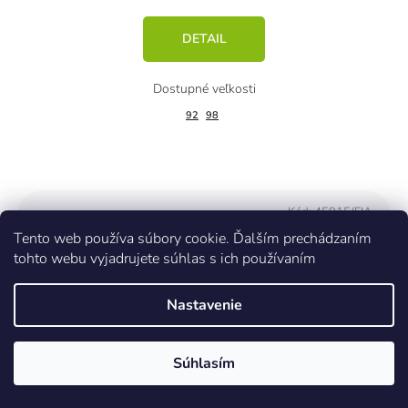
DETAIL
92
98
Kód:
45915/FIA
Tento web používa súbory cookie. Ďalším prechádzaním
tohto webu vyjadrujete súhlas s ich používaním
Nastavenie
Súhlasím