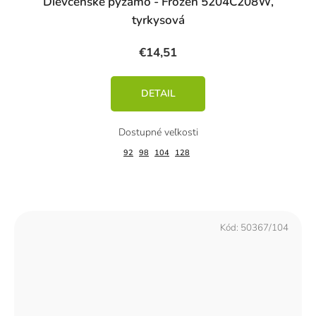
Dievčenské pyžamo - Frozen 5204C208W,
tyrkysová
€14,51
DETAIL
92
98
104
128
Kód:
50367/104