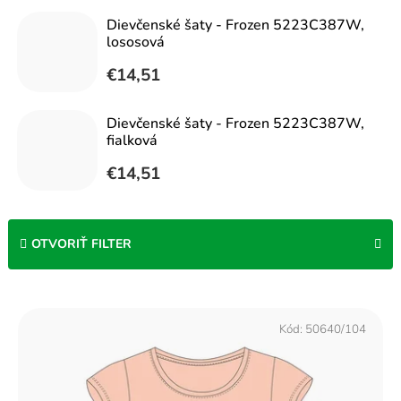
Dievčenské šaty - Frozen 5223C387W,
lososová
€14,51
Dievčenské šaty - Frozen 5223C387W,
fialková
€14,51
OTVORIŤ FILTER
V
ý
Kód:
50640/104
p
i