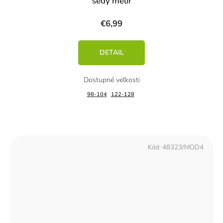
šedý melír
€6,99
DETAIL
98-104
122-128
Kód:
48323/MOD4