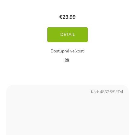
€23,99
DETAIL
98
Kód:
48326/SED4