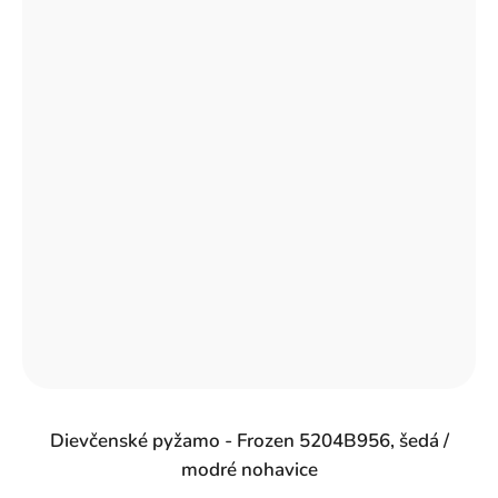
Dievčenské pyžamo - Frozen 5204B956, šedá /
modré nohavice