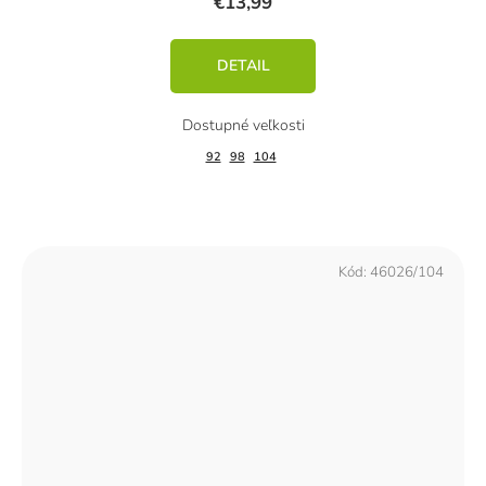
€13,99
DETAIL
92
98
104
Kód:
46026/104