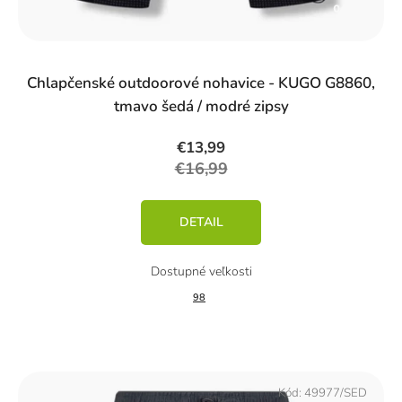
%)
Chlapčenské outdoorové nohavice - KUGO G8860,
tmavo šedá / modré zipsy
€13,99
€16,99
DETAIL
98
Kód:
49977/SED