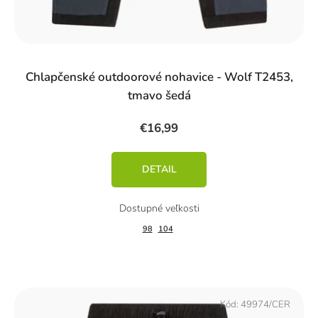
Chlapčenské outdoorové nohavice - Wolf T2453,
tmavo šedá
€16,99
DETAIL
98
104
Kód:
49974/CER