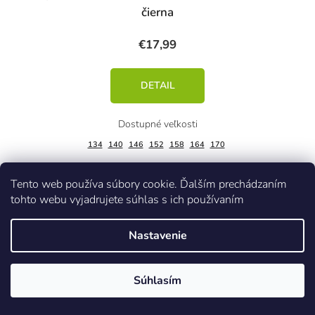
čierna
€17,99
DETAIL
134
140
146
152
158
164
170
Tento web používa súbory cookie. Ďalším prechádzaním
tohto webu vyjadrujete súhlas s ich používaním
Akcia
Kód:
45825/104
Nastavenie
Súhlasím