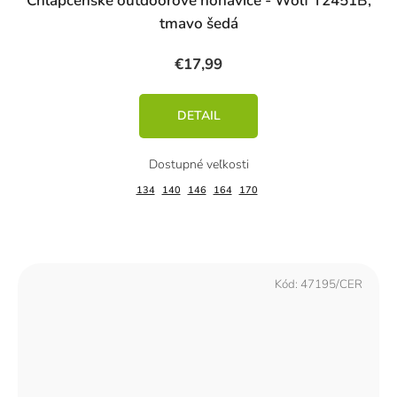
Chlapčenské outdoorové nohavice - Wolf T2451B,
tmavo šedá
€17,99
DETAIL
134
140
146
164
170
Kód:
47195/CER