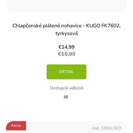
Chlapčenské plátené nohavice - KUGO FK7602,
tyrkysová
€14,99
€15,99
DETAIL
98
Akcia
Kód:
32931/SED