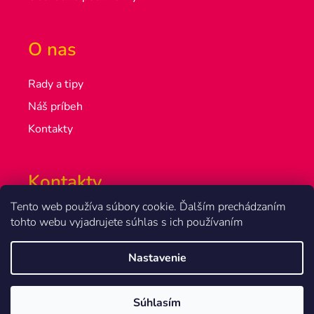
O nas
Rady a tipy
Náš príbeh
Kontakty
Kontakty
Tento web používa súbory cookie. Ďalším prechádzaním
info@olsakovi.sk
tohto webu vyjadrujete súhlas s ich používaním
+420 777 851 918
Nastavenie
Vytvoril Shoptet
Súhlasím