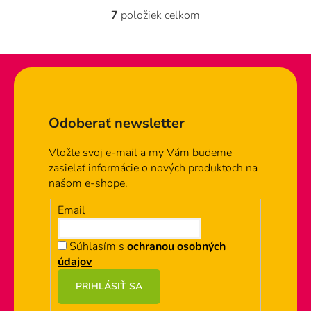
7
položiek celkom
O
v
l
á
d
Zápätie
a
c
Odoberať newsletter
i
e
Vložte svoj e-mail a my Vám budeme
p
zasielať informácie o nových produktoch na
r
našom e-shope.
v
k
Email
y
v
Súhlasím s
ochranou osobných
ý
údajov
p
i
PRIHLÁSIŤ SA
s