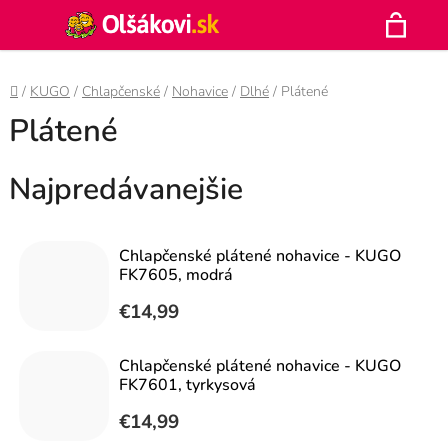
Prejsť
Hľadať
na
N
obsah
Domov
/
KUGO
/
Chlapčenské
/
Nohavice
/
Dlhé
/
Plátené
K
Plátené
Najpredávanejšie
Chlapčenské plátené nohavice - KUGO
FK7605, modrá
€14,99
Chlapčenské plátené nohavice - KUGO
FK7601, tyrkysová
€14,99