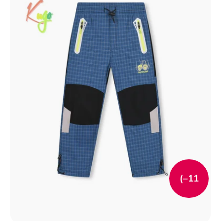
(–11
%)