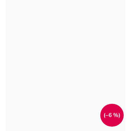
(–6 %)