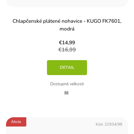
Chlapčenské plátené nohavice - KUGO FK7601,
modrá
€14,99
€16,99
DETAIL
98
Akcia
Kód:
32934/98