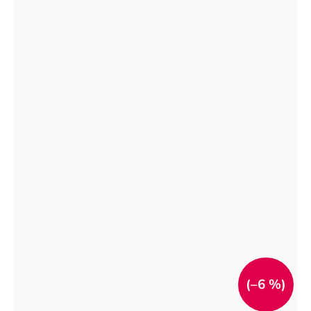
(–6 %)