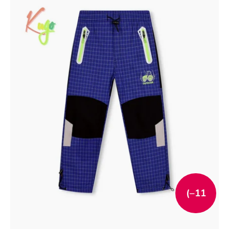
(–11
%)