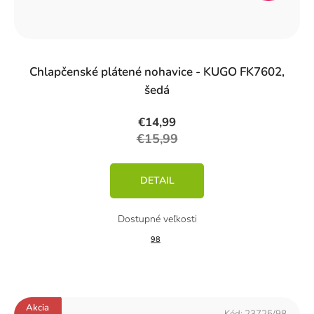
Chlapčenské plátené nohavice - KUGO FK7602,
šedá
€14,99
€15,99
DETAIL
98
Akcia
Kód:
23725/98