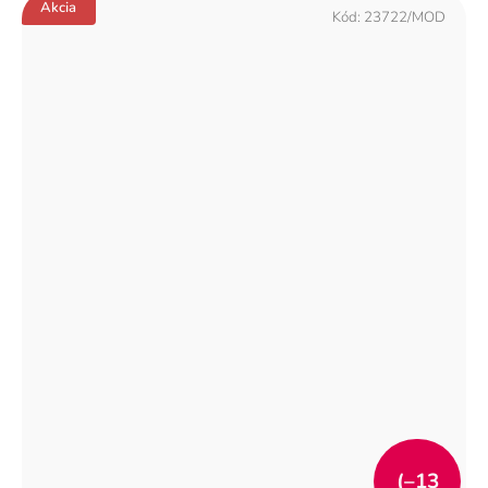
Akcia
Kód:
23722/MOD
(–13