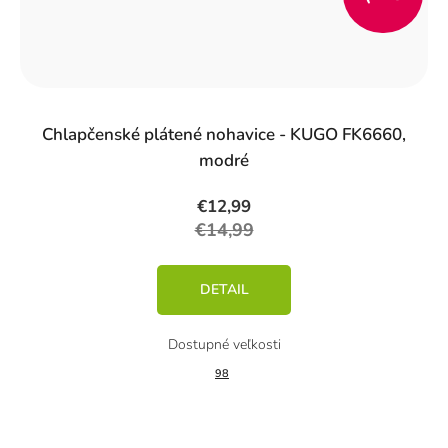
%)
Chlapčenské plátené nohavice - KUGO FK6660,
modré
€12,99
€14,99
DETAIL
98