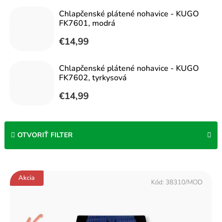
Chlapčenské plátené nohavice - KUGO
FK7601, modrá
€14,99
Chlapčenské plátené nohavice - KUGO
FK7602, tyrkysová
€14,99
OTVORIŤ FILTER
V
Akcia
ý
Kód:
38310/MOD
p
i