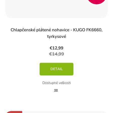
%)
Chlapčenské plátené nohavice - KUGO FK6660,
tyrkysové
€12,99
€14,99
DETAIL
98