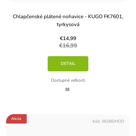
Chlapčenské plátené nohavice - KUGO FK7601,
tyrkysová
€14,99
€16,99
DETAIL
98
Akcia
Kód:
38286/MOD