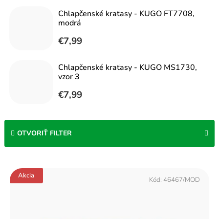
Chlapčenské kraťasy - KUGO FT7708,
modrá
€7,99
Chlapčenské kraťasy - KUGO MS1730,
vzor 3
€7,99
OTVORIŤ FILTER
V
Akcia
ý
Kód:
46467/MOD
p
i