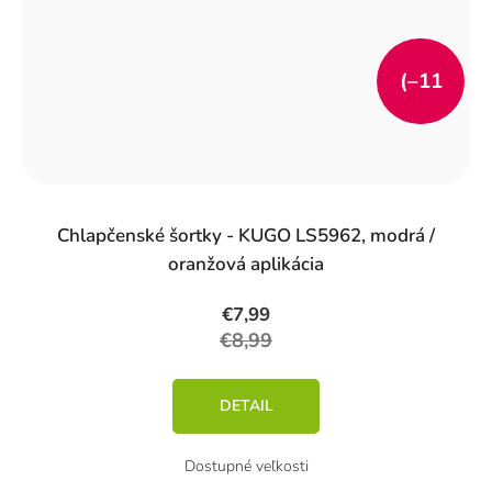
(–11
%)
Chlapčenské šortky - KUGO LS5962, modrá /
oranžová aplikácia
€7,99
€8,99
DETAIL