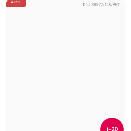
Akcia
Kód:
39977/116/PET
(–20