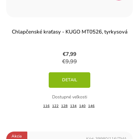
%)
Chlapčenské kraťasy - KUGO MT0526, tyrkysová
€7,99
€9,99
DETAIL
116
122
128
134
140
146
Akcia
Kód:
39980/116/TMA