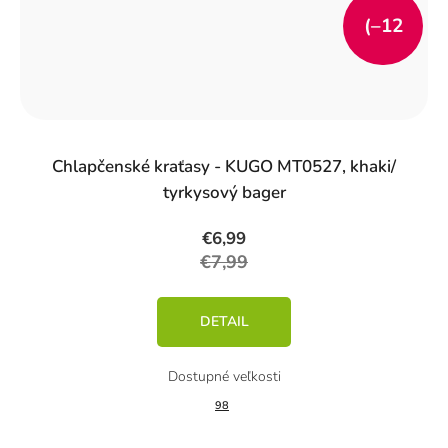
(–12
%)
Chlapčenské kraťasy - KUGO MT0527, khaki/
tyrkysový bager
€6,99
€7,99
DETAIL
98