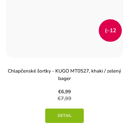
(–12
%)
Chlapčenské šortky - KUGO MT0527, khaki / zelený
bager
€6,99
€7,99
DETAIL