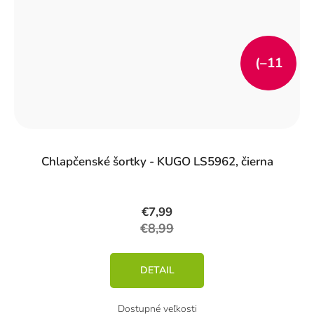
(–11
%)
Chlapčenské šortky - KUGO LS5962, čierna
€7,99
€8,99
DETAIL