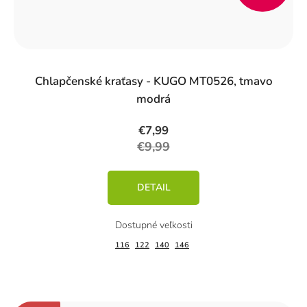
%)
Chlapčenské kraťasy - KUGO MT0526, tmavo
modrá
€7,99
€9,99
DETAIL
116
122
140
146