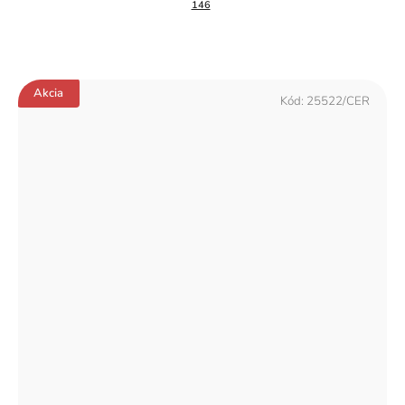
146
Akcia
Kód:
25522/CER