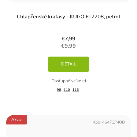
Chlapčenské kraťasy - KUGO FT7708, petrol
€7,99
€9,99
DETAIL
98
110
116
Akcia
Kód:
46473/MOD