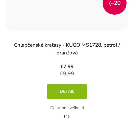
(–20
%)
Chlapčenské kraťasy - KUGO MS1728, petrol /
oranžová
€7,99
€9,99
DETAIL
146