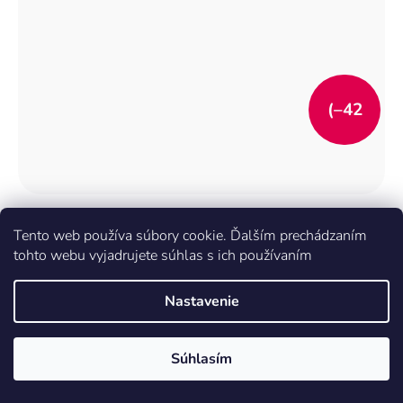
(–42
%)
Chlapčenské šortky - KUGO TM0306, veľ.68-98
Tento web používa súbory cookie. Ďalším prechádzaním
tohto webu vyjadrujete súhlas s ich používaním
€3,99
Nastavenie
€6,99
Súhlasím
DETAIL