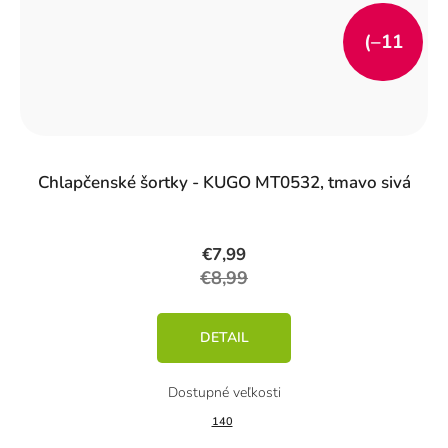
(–11
%)
Chlapčenské šortky - KUGO MT0532, tmavo sivá
€7,99
€8,99
DETAIL
140