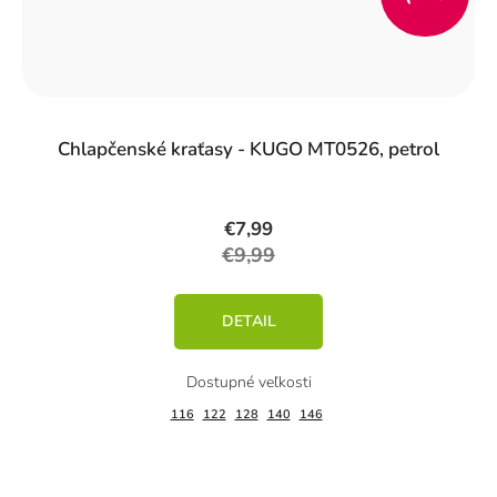
%)
Chlapčenské kraťasy - KUGO MT0526, petrol
€7,99
€9,99
DETAIL
116
122
128
140
146