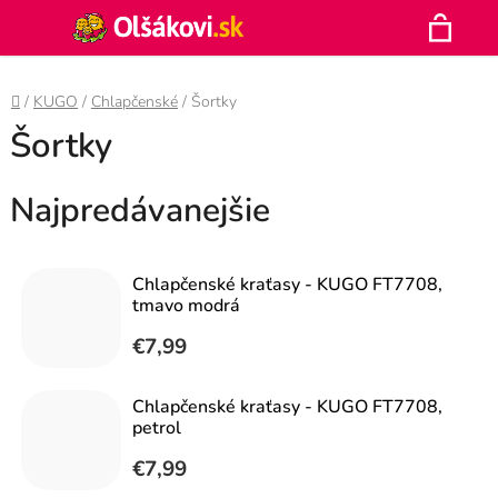
Prejsť
Hľadať
na
N
obsah
Domov
/
KUGO
/
Chlapčenské
/
Šortky
K
Šortky
Najpredávanejšie
Chlapčenské kraťasy - KUGO FT7708,
tmavo modrá
€7,99
Chlapčenské kraťasy - KUGO FT7708,
petrol
€7,99