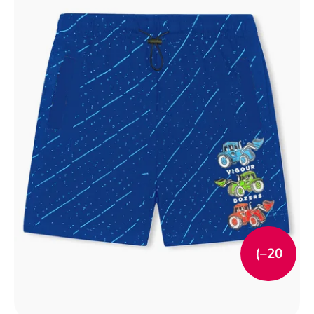
(–20
%)