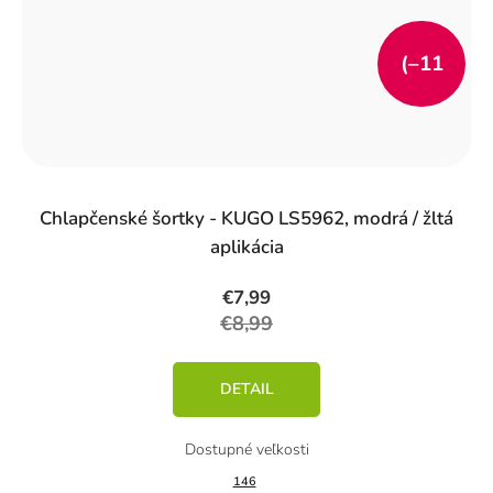
(–11
%)
Chlapčenské šortky - KUGO LS5962, modrá / žltá
aplikácia
€7,99
€8,99
DETAIL
146