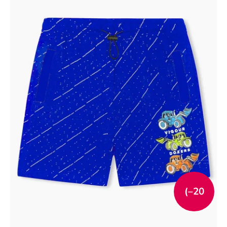
(–20
%)