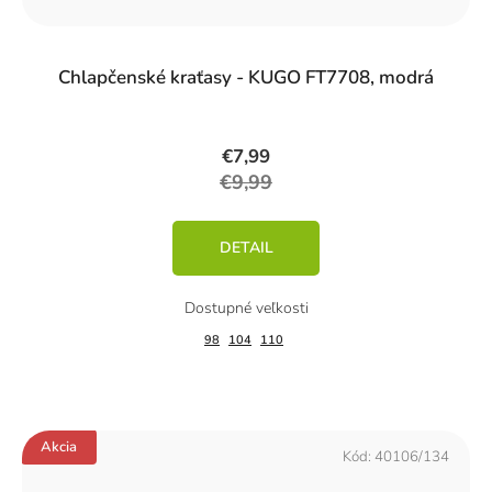
Chlapčenské kraťasy - KUGO FT7708, modrá
€7,99
€9,99
DETAIL
98
104
110
Akcia
Kód:
40106/134