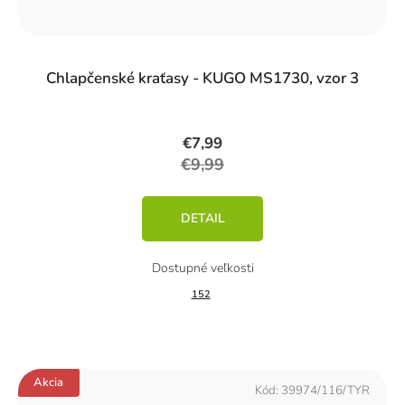
%)
Chlapčenské kraťasy - KUGO MS1730, vzor 3
€7,99
€9,99
DETAIL
152
Akcia
Kód:
39974/116/TYR