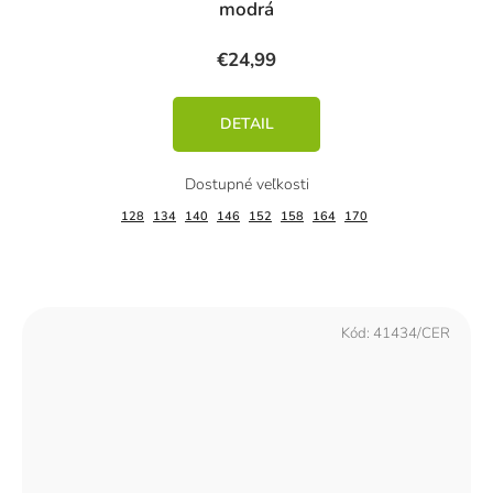
modrá
€24,99
DETAIL
128
134
140
146
152
158
164
170
Kód:
41434/CER