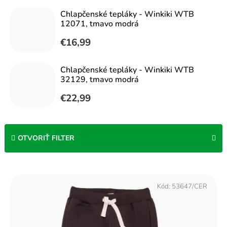
Chlapčenské tepláky - Winkiki WTB
12071, tmavo modrá
€16,99
Chlapčenské tepláky - Winkiki WTB
32129, tmavo modrá
€22,99
OTVORIŤ FILTER
V
ý
Kód:
53647/CER
p
i