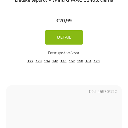
Detské tepláky - Winkiki WAU 33405, čierna
€20,99
DETAIL
122
128
134
140
146
152
158
164
170
Kód:
45570/122