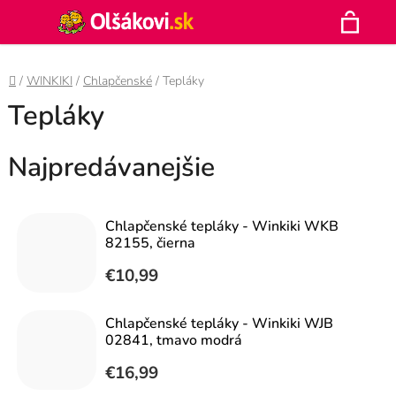
Prejsť
Hľadať
na
N
obsah
Domov
/
WINKIKI
/
Chlapčenské
/
Tepláky
K
Tepláky
Najpredávanejšie
Chlapčenské tepláky - Winkiki WKB
82155, čierna
€10,99
Chlapčenské tepláky - Winkiki WJB
02841, tmavo modrá
€16,99