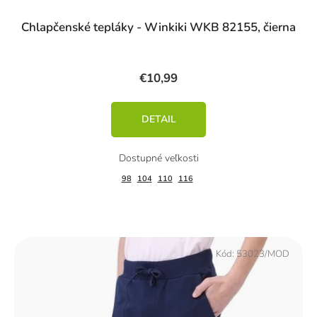
Chlapčenské tepláky - Winkiki WKB 82155, čierna
€10,99
DETAIL
98
104
110
116
Kód:
53023/MOD