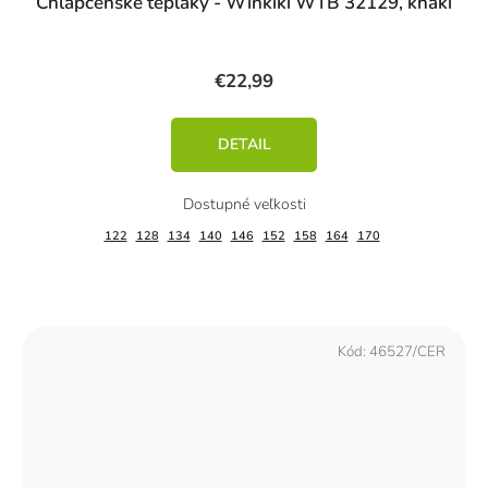
Chlapčenské tepláky - Winkiki WTB 32129, khaki
€22,99
DETAIL
122
128
134
140
146
152
158
164
170
Kód:
46527/CER