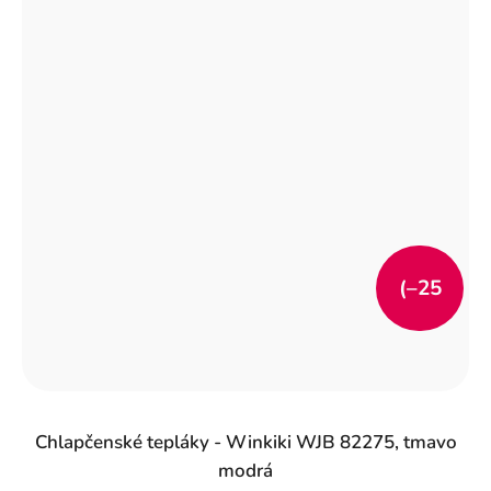
(–25
%)
Chlapčenské tepláky - Winkiki WJB 82275, tmavo
modrá