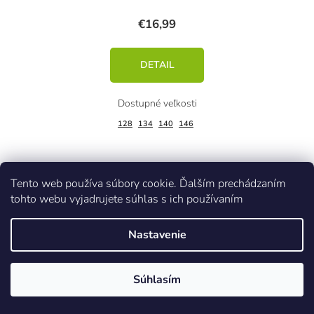
€16,99
DETAIL
128
134
140
146
Tento web používa súbory cookie. Ďalším prechádzaním
Akcia
tohto webu vyjadrujete súhlas s ich používaním
Kód:
36675/CER
Nastavenie
Súhlasím