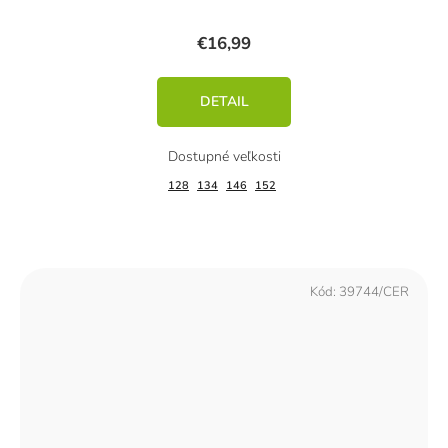
€16,99
DETAIL
128
134
146
152
Kód:
39744/CER