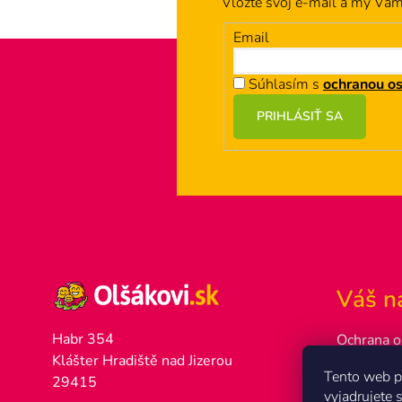
Vložte svoj e-mail a my Vá
Email
Súhlasím s
ochranou o
Z
PRIHLÁSIŤ SA
á
p
ä
t
i
e
Váš n
Habr 354
Ochrana o
Klášter Hradiště nad Jizerou
Ako naku
Tento web p
29415
Poštovné 
vyjadrujete 