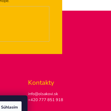
shope.
Kontakty
info@olsakovi.sk
+420 777 851 918
Súhlasím