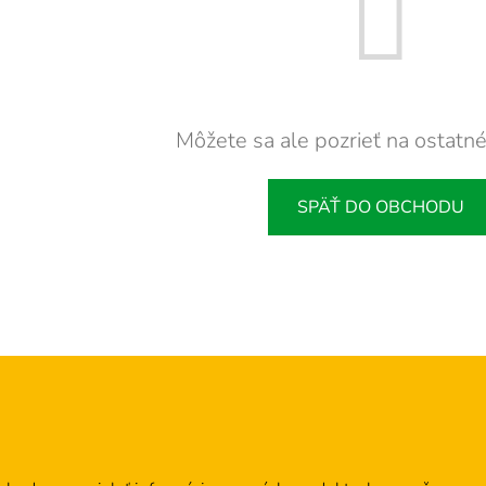
Môžete sa ale pozrieť na ostatné
SPÄŤ DO OBCHODU