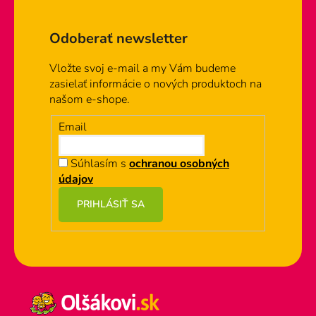
Zápätie
a
c
Odoberať newsletter
i
e
Vložte svoj e-mail a my Vám budeme
p
zasielať informácie o nových produktoch na
r
našom e-shope.
v
k
Email
y
v
Súhlasím s
ochranou osobných
ý
údajov
p
i
PRIHLÁSIŤ SA
s
u