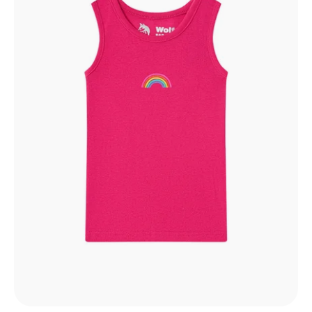
s
p
r
o
d
u
k
t
o
v