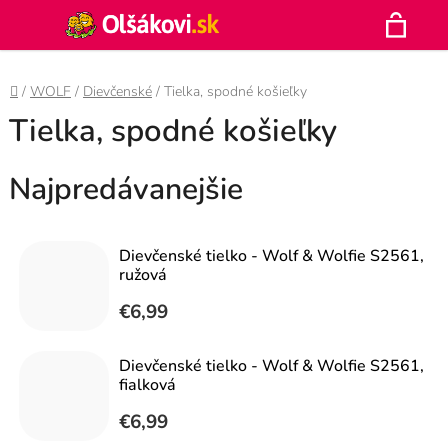
Prejsť
Hľadať
na
N
obsah
Domov
/
WOLF
/
Dievčenské
/
Tielka, spodné košieľky
K
Tielka, spodné košieľky
Najpredávanejšie
Dievčenské tielko - Wolf & Wolfie S2561,
ružová
€6,99
Dievčenské tielko - Wolf & Wolfie S2561,
fialková
€6,99