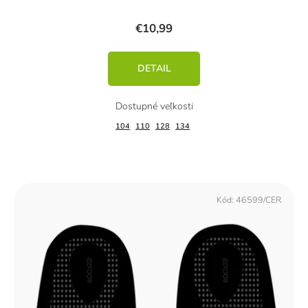
€10,99
DETAIL
104
110
128
134
Kód:
46599/CER