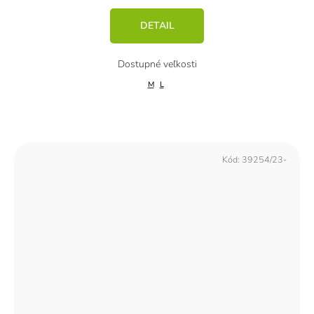
DETAIL
M
L
Kód:
39254/23-