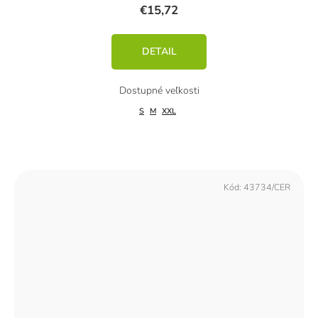
€15,72
DETAIL
S
M
XXL
Kód:
43734/CER