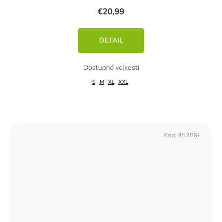
€20,99
DETAIL
S
M
XL
XXL
Kód:
45289/L