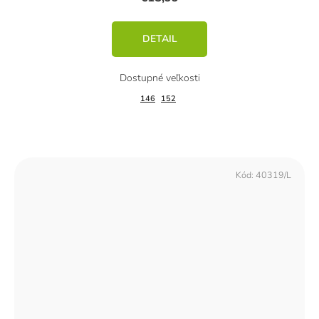
DETAIL
146
152
Kód:
40319/L