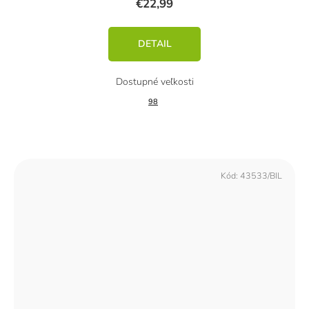
€22,99
DETAIL
98
Kód:
43533/BIL