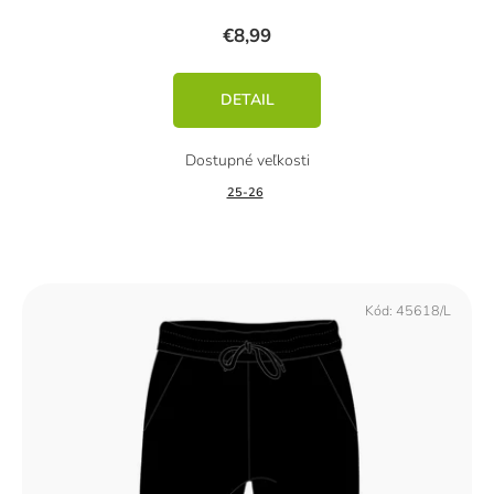
€8,99
DETAIL
25-26
Kód:
45618/L