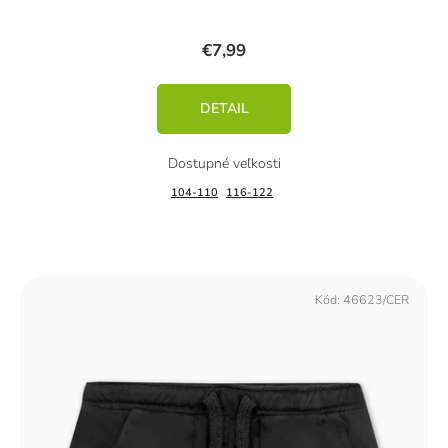
€7,99
DETAIL
104-110
116-122
Kód:
46623/CER