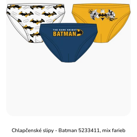
r
o
d
u
k
t
o
v
Chlapčenské slipy - Batman 5233411, mix farieb