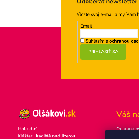
Odoberať newsletter
Vložte svoj e-mail a my Vám 
Email
Súhlasím s
ochranou oso
PRIHLÁSIŤ SA
Z
á
p
ä
t
i
e
Váš n
Habr 354
Ochrana o
Klášter Hradiště nad Jizerou
Ako nakup