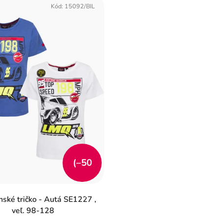
Kód:
15092/BIL
(–50
%)
ské tričko - Autá SE1227 ,
veľ. 98-128