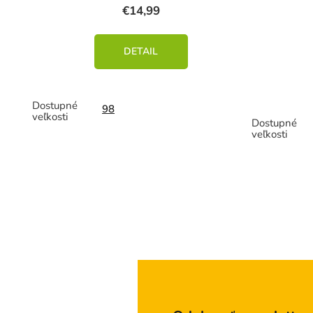
v
€14,99
DETAIL
98