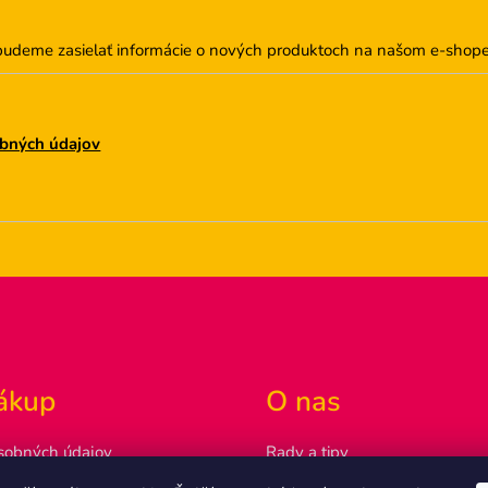
p
r
budeme zasielať informácie o nových produktoch na našom e-shope
v
k
y
v
bných údajov
ý
p
i
s
u
ákup
O nas
sobných údajov
Rady a tipy
ovať
Náš príbeh