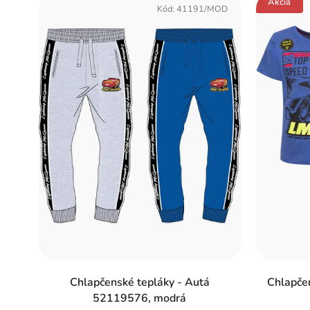
Akcia
ý
Kód:
41191/MOD
p
i
s
p
r
o
d
u
k
t
o
Chlapčenské tepláky - Autá
Chlapčen
52119576, modrá