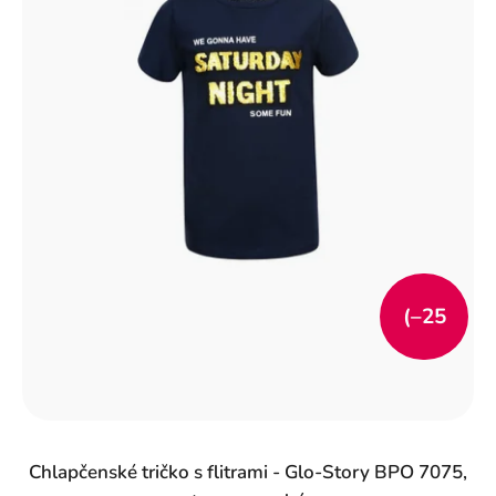
r
o
d
u
k
t
o
v
(–25
%)
Chlapčenské tričko s flitrami - Glo-Story BPO 7075,