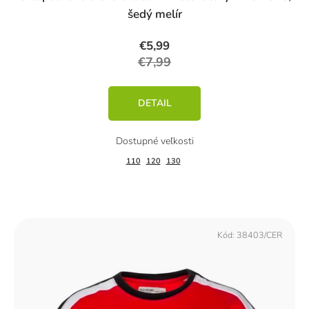
šedý melír
€5,99
€7,99
DETAIL
110
120
130
Kód:
38403/CER