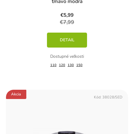
tmavo modrá
€5,99
€7,99
DETAIL
110
120
130
150
Akcia
Kód:
38028/SED