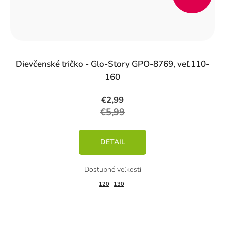
%)
Dievčenské tričko - Glo-Story GPO-8769, veľ.110-
160
€2,99
€5,99
DETAIL
120
130