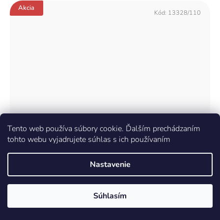
Akcia
Kód:
13328/110
Tento web používa súbory cookie. Ďalším prechádzaním
tohto webu vyjadrujete súhlas s ich používaním
Nastavenie
Súhlasím