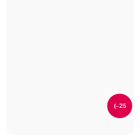
(–25
%)