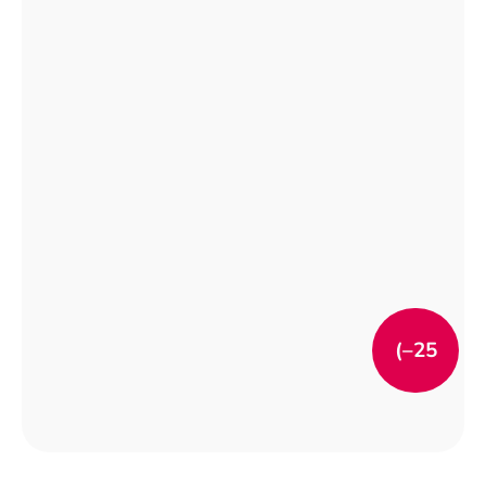
(–25
%)