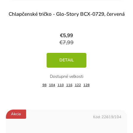
Chlapčenské tričko - Glo-Story BCX-0729, červená
€5,99
€7,99
DETAIL
98
104
110
116
122
128
Akcia
Kód:
22619/104