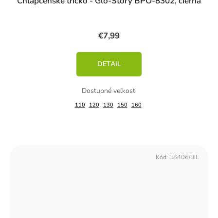
Chlapčenské tričko - Glo-Story BPO-8302, čierna
€7,99
DETAIL
110
120
130
150
160
Kód:
38406/BIL