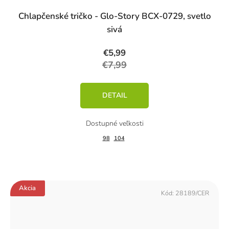
Chlapčenské tričko - Glo-Story BCX-0729, svetlo
sivá
€5,99
€7,99
DETAIL
98
104
Akcia
Kód:
28189/CER