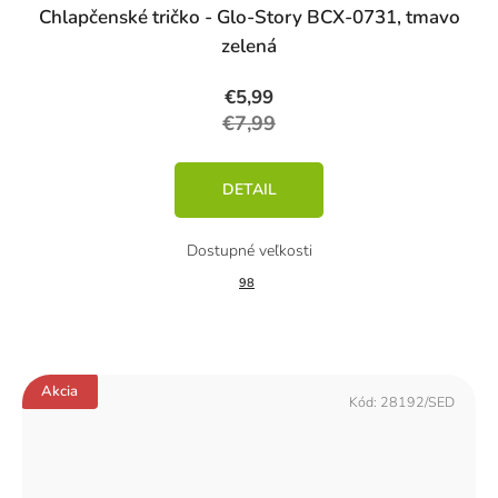
Chlapčenské tričko - Glo-Story BCX-0731, tmavo
zelená
€5,99
€7,99
DETAIL
98
Akcia
Kód:
28192/SED