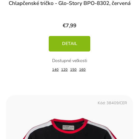
Chlapčenské tričko - Glo-Story BPO-8302, červená
€7,99
DETAIL
140
120
150
160
Kód:
38409/CER