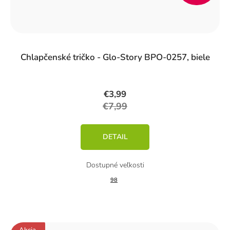
%)
Chlapčenské tričko - Glo-Story BPO-0257, biele
€3,99
€7,99
DETAIL
98
Akcia