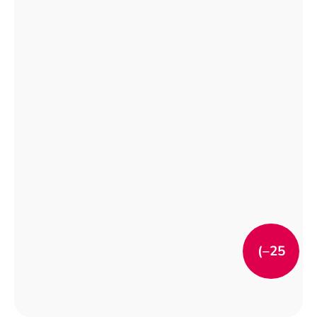
(–25
%)