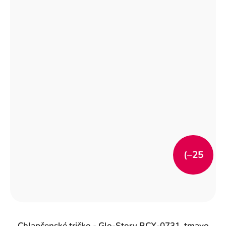
(–25
%)
Chlapčenské tričko - Glo-Story BCX-0731, tmavo