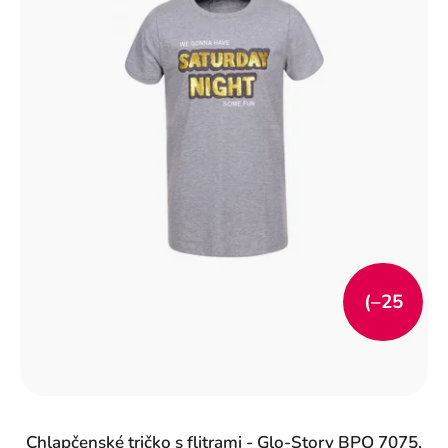
(–25
%)
Chlapčenské tričko s flitrami - Glo-Story BPO 7075,