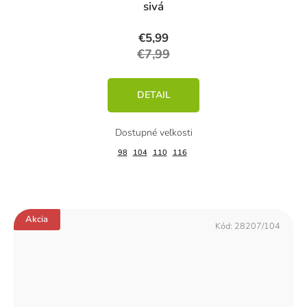
sivá
€5,99
€7,99
DETAIL
98
104
110
116
Akcia
Kód:
28207/104