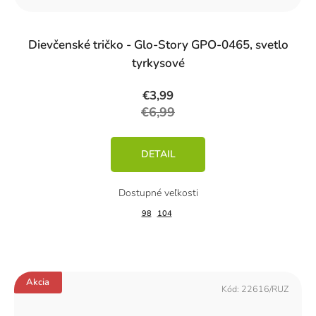
Dievčenské tričko - Glo-Story GPO-0465, svetlo
tyrkysové
€3,99
€6,99
DETAIL
98
104
Akcia
Kód:
22616/RUZ