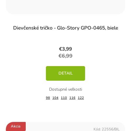
%)
Dievčenské tričko - Glo-Story GPO-0465, biele
€3,99
€6,99
DETAIL
98
104
110
116
122
Akcia
Kód:
22556/BIL