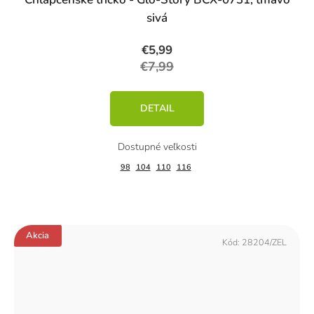
sivá
€5,99
€7,99
DETAIL
98
104
110
116
Akcia
Kód:
28204/ZEL