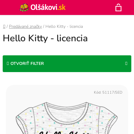
Prejsť
Hľadať
na
N
obsah
Domov
/
Predávané značky
/
Hello Kitty - licencia
K
Hello Kitty - licencia
OTVORIŤ FILTER
V
ý
Kód:
51117/SED
p
i
s
p