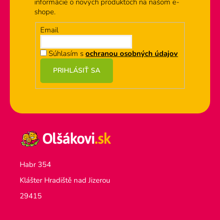
informácie o nových produktoch na našom e-
r
shope.
v
k
Email
y
v
Súhlasím s
ochranou osobných údajov
ý
PRIHLÁSIŤ SA
p
i
s
u
Habr 354
Klášter Hradiště nad Jizerou
29415