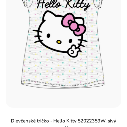
r
o
d
u
k
t
o
v
Dievčenské tričko - Hello Kitty 52022359W, sivý