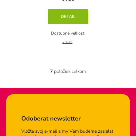
DETAIL
23-26
7
položiek celkom
O
v
l
á
d
Zápätie
a
c
Odoberať newsletter
i
e
Vložte svoj e-mail a my Vám budeme zasielať
p