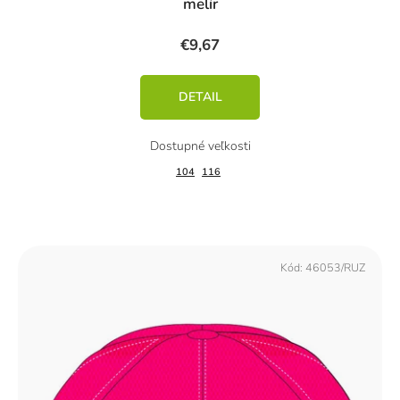
melír
€9,67
DETAIL
104
116
Kód:
46053/RUZ