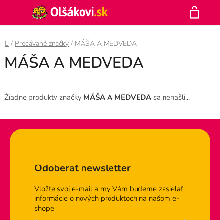
Prejsť
Hľadať
na
N
obsah
Domov
/
Predávané značky
/
MÁŠA A MEDVEDA
K
MÁŠA A MEDVEDA
Žiadne produkty značky
MÁŠA A MEDVEDA
sa nenašli...
Zápätie
Odoberať newsletter
Vložte svoj e-mail a my Vám budeme zasielať
informácie o nových produktoch na našom e-
shope.