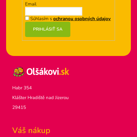
Email
Súhlasím s
ochranou osobných údajov
PRIHLÁSIŤ SA
Habr 354
Klášter Hradiště nad Jizerou
29415
Váš nákup