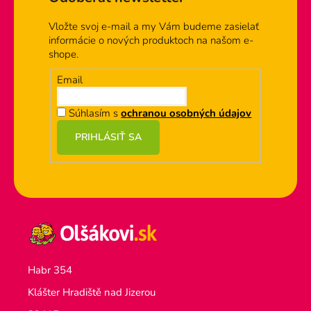
i
e
Vložte svoj e-mail a my Vám budeme zasielať
p
informácie o nových produktoch na našom e-
r
shope.
v
k
Email
y
v
Súhlasím s
ochranou osobných údajov
ý
PRIHLÁSIŤ SA
p
i
s
u
Habr 354
Klášter Hradiště nad Jizerou