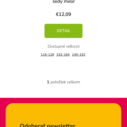
šedý melír
€12,09
DETAIL
116-128
152-164
140-152
1
položiek celkom
O
v
l
á
d
Zápätie
a
c
Odoberať newsletter