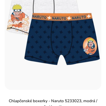
r
o
d
u
k
t
o
v
Chlapčenské boxerky - Naruto 5233023, modrá /