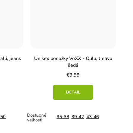
lli, jeans
Unisex ponožky VoXX - Oulu, tmavo
šedá
€9,99
DETAIL
-50
35-38
39-42
43-46