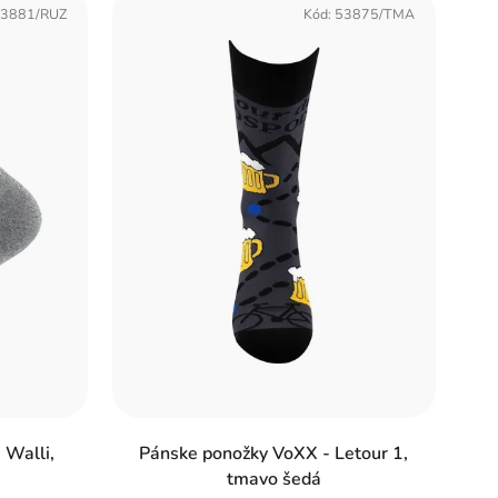
3881/RUZ
Kód:
53875/TMA
 Walli,
Pánske ponožky VoXX - Letour 1,
tmavo šedá