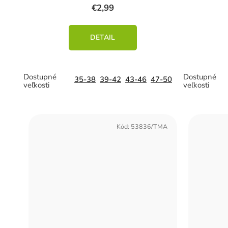
v
€2,99
DETAIL
35-38
39-42
43-46
47-50
Kód:
53836/TMA