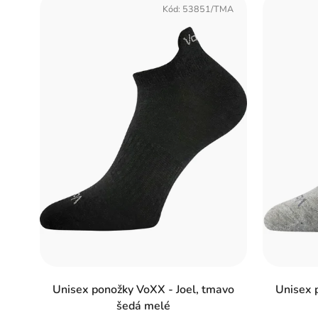
ý
Kód:
53851/TMA
p
i
s
p
r
o
d
u
k
t
o
Unisex ponožky VoXX - Joel, tmavo
Unisex p
šedá melé