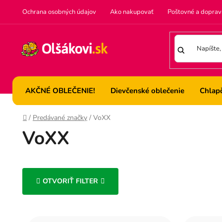
Prejsť
Ochrana osobných údajov
Ako nakupovať
Poštovné a doprav
na
obsah
AKČNÉ OBLEČENIE!
Dievčenské oblečenie
Chlap
Domov
/
Predávané značky
/
VoXX
VoXX
OTVORIŤ FILTER
V