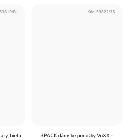
53819/BIL
Kód:
53822/35-
ry, biela
3PACK dámske ponožky VoXX -