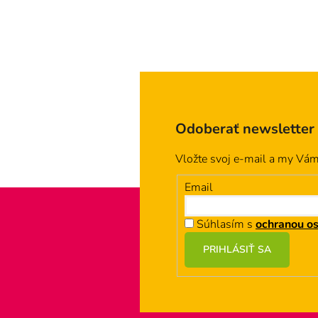
Odoberať newsletter
Vložte svoj e-mail a my Vá
Email
Súhlasím s
ochranou o
Z
PRIHLÁSIŤ SA
á
p
ä