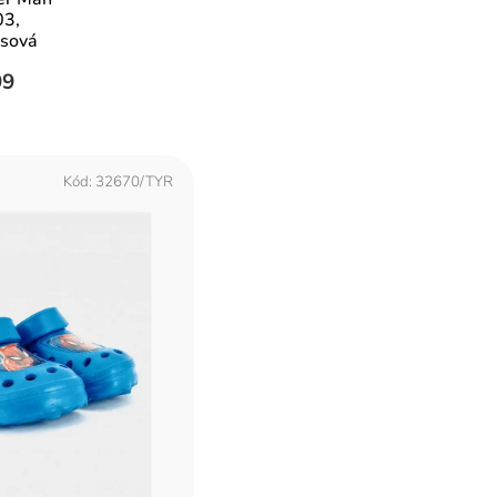
3,
ysová
99
Kód:
32670/TYR