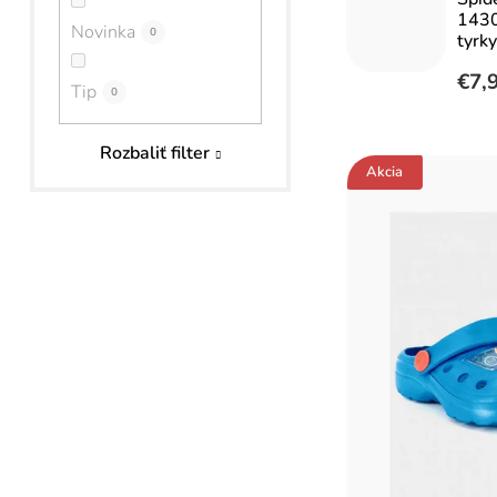
a
1430
Novinka
0
tyrk
n
€7,
Tip
e
0
l
V
Rozbaliť filter
Akcia
ý
p
i
s
p
r
o
d