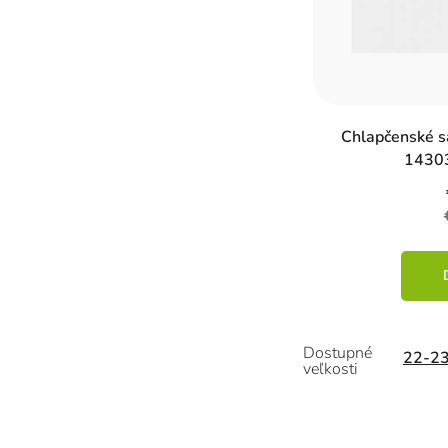
u
k
t
o
Chlapčenské s
v
14303
22-2