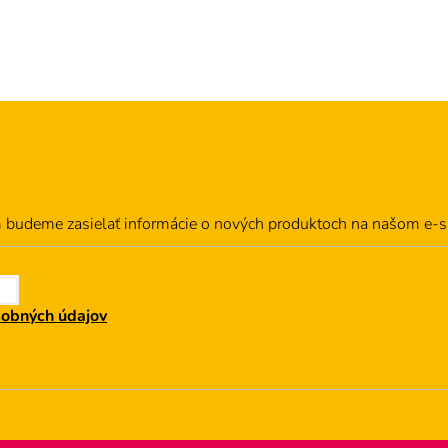
v
l
á
d
a
c
i
e
p
r
m budeme zasielať informácie o nových produktoch na našom e-
v
k
y
v
ý
sobných údajov
p
i
s
u