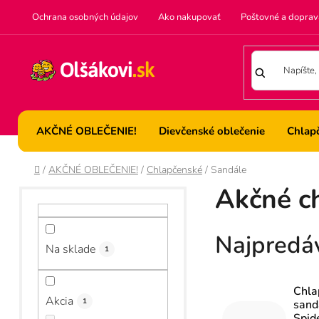
Prejsť
Ochrana osobných údajov
Ako nakupovať
Poštovné a doprav
na
obsah
AKČNÉ OBLEČENIE!
Dievčenské oblečenie
Chlap
Domov
/
AKČNÉ OBLEČENIE!
/
Chlapčenské
/
Sandále
B
Akčné c
o
č
Najpredá
Na sklade
n
1
ý
Chla
Akcia
p
1
sand
Spid