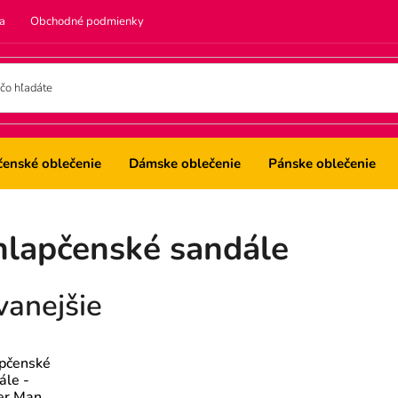
a
Obchodné podmienky
čenské oblečenie
Dámske oblečenie
Pánske oblečenie
hlapčenské sandále
vanejšie
pčenské
ále -
er Man