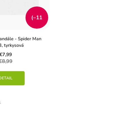
(–11
%)
andále - Spider Man
, tyrkysová
€7,99
€8,99
DETAIL
3
O