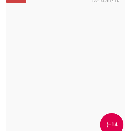
Kód:
34701/CER
(–14