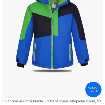
€34,99
–20 %
Chlapčenská zimná bunda, vnútorná strana zateplená flísom, flís