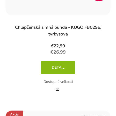
%)
Chlapčenská zimná bunda - KUGO FB0296,
tyrkysová
€22,99
€26,99
DETAIL
98
Akcia