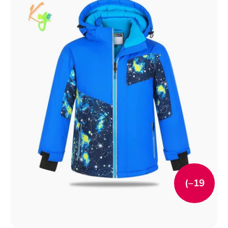
(–19
%)