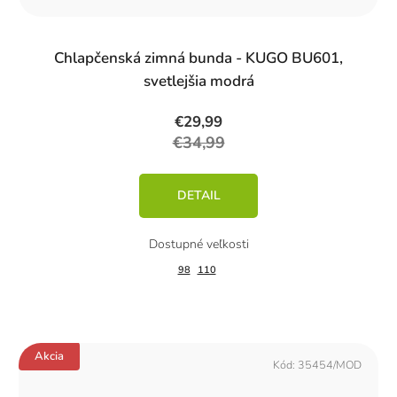
Chlapčenská zimná bunda - KUGO BU601,
svetlejšia modrá
€29,99
€34,99
DETAIL
98
110
Akcia
Kód:
35454/MOD