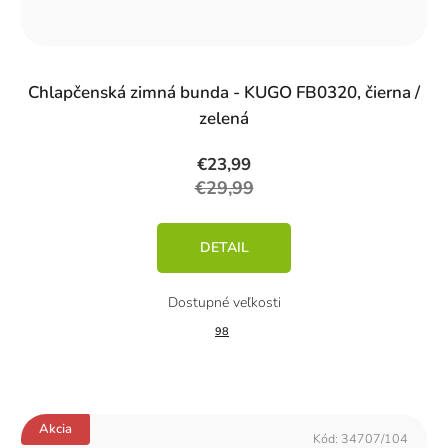
%)
Chlapčenská zimná bunda - KUGO FB0320, čierna /
zelená
€23,99
€29,99
DETAIL
98
Akcia
Kód:
34707/104