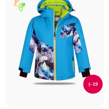
(–19
%)