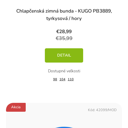
Chlapčenská zimná bunda - KUGO PB3889,
tyrkysová / hory
€28,99
€35,99
DETAIL
98
104
110
Akcia
Kód:
42099/MOD