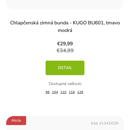
Chlapčenská zimná bunda - KUGO BU601, tmavo
modrá
€29,99
€34,99
DETAIL
98
104
110
116
128
Akcia
Kód:
41542/CER