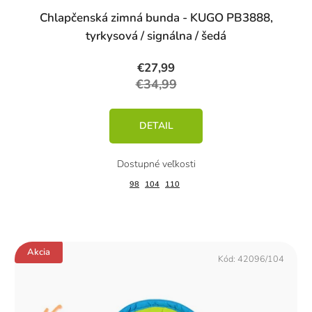
Chlapčenská zimná bunda - KUGO PB3888,
tyrkysová / signálna / šedá
€27,99
€34,99
DETAIL
98
104
110
Akcia
Kód:
42096/104