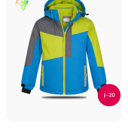
(–20
%)