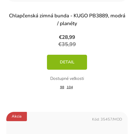
Chlapčenská zimná bunda - KUGO PB3889, modrá
/ planéty
€28,99
€35,99
DETAIL
98
104
Akcia
Kód:
35457/MOD