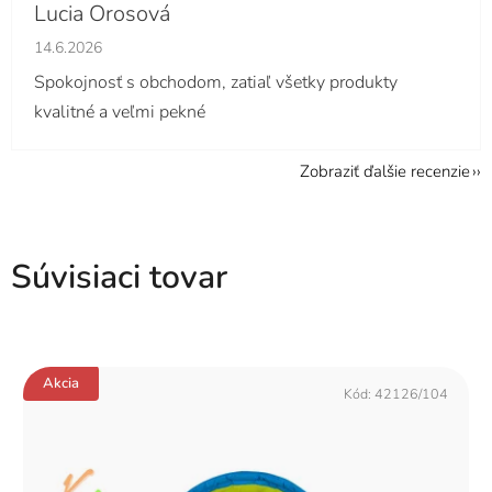
Lucia Orosová
Hodnotenie obchodu je 5 z 5 hviezdičiek.
14.6.2026
Spokojnosť s obchodom, zatiaľ všetky produkty
kvalitné a veľmi pekné
Zobraziť ďalšie recenzie
Súvisiaci tovar
Akcia
Kód:
42126/104