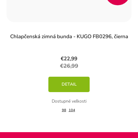
%)
Chlapčenská zimná bunda - KUGO FB0296, čierna
€22,99
€26,99
DETAIL
98
104