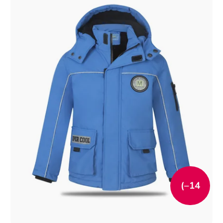
(–14
%)