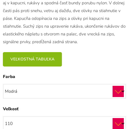
aj v kapucni, rukávy a spodná časť bundy porubu nylon. V dolnej
časti pás proti snehu, vetru aj dažďu, dve olivky na stiahnutie v
páse. Kapucňa odopínacia na zips a olivky pri kapucni na
stiahnutie. Suchý zips na upravenie rukáva, ukončenie rukávov do
elastického nápletu s otvorom na palec, dve vrecká na zips,
signálne prvky, predĺžená zadná strana.
VEĽKOSTNÁ TABUĽKA
Farba
Veľkosť