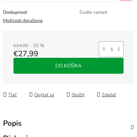
Dostupnosť
Zvoľte variant
Možnosti doručenia
€34,99
–20 %
€27,99
Jednotková cena:
DO KOŠÍKA
Tlač
Opýtať sa
Strážiť
Zdieľať
Popis