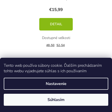
€15,99
DETAIL
48-50
52-54
Tento web používa súbory cookie. Ďalším prechádzaním
tohto webu vyjadrujete súhlas s ich používaním
Kód:
42084/PET
Nastavenie
Súhlasím