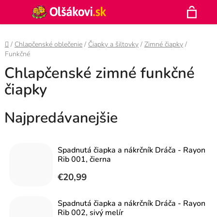
Prejsť
Hľadať
na
N
obsah
Domov
/
Chlapčenské oblečenie
/
Čiapky a šiltovky
/
Zimné čiapky
/
K
Funkčné
Chlapčenské zimné funkčné
čiapky
Najpredávanejšie
Spadnutá čiapka a nákrčník Dráča - Rayon
Rib 001, čierna
€20,99
Spadnutá čiapka a nákrčník Dráča - Rayon
Rib 002, sivý melír