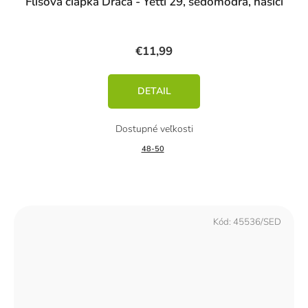
Flísová čiapka Dráča - Yetti 29, šedomodrá, hasiči
€11,99
DETAIL
48-50
Kód:
45536/SED