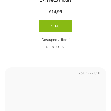
27, svetlo modrá
€14,99
DETAIL
48-50
54-56
Kód:
42771/BIL