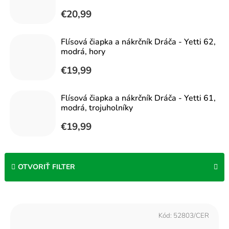
€20,99
Flísová čiapka a nákrčník Dráča - Yetti 62,
modrá, hory
€19,99
Flísová čiapka a nákrčník Dráča - Yetti 61,
modrá, trojuholníky
€19,99
OTVORIŤ FILTER
V
ý
Kód:
52803/CER