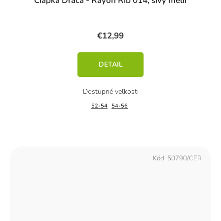
Čiapka Dráča - Rayon Rib 014, sivý melír
€12,99
DETAIL
52-54
54-56
Kód:
50790/CER