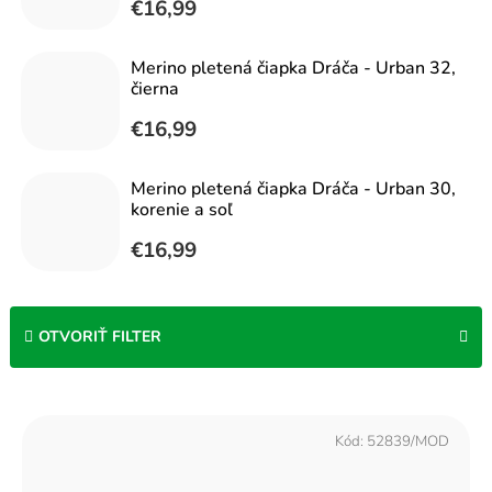
€16,99
Merino pletená čiapka Dráča - Urban 32,
čierna
€16,99
Merino pletená čiapka Dráča - Urban 30,
korenie a soľ
€16,99
OTVORIŤ FILTER
V
ý
Kód:
52839/MOD
p