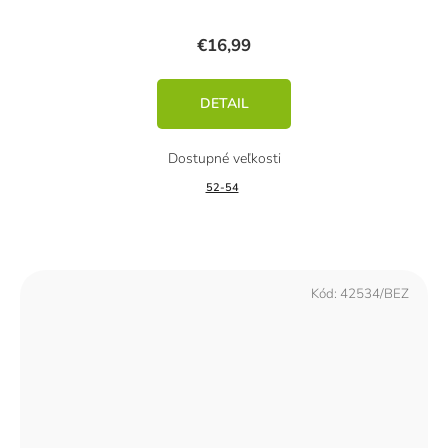
€16,99
DETAIL
52-54
Kód:
42534/BEZ