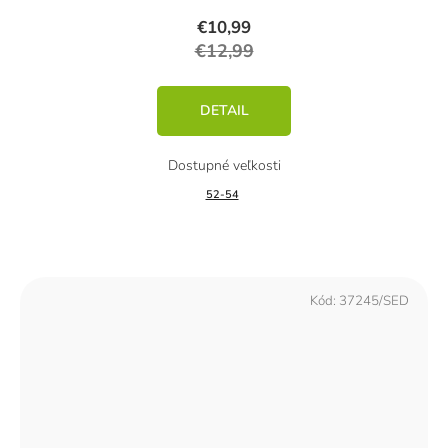
€10,99
€12,99
DETAIL
52-54
Kód:
37245/SED