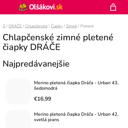
Prejsť
Hľadať
na
N
obsah
Domov
/
DRÁČE
/
Chlapčenské
/
Čiapky
/
Zimné
/
Pletené
K
Chlapčenské zimné pletené
čiapky DRÁČE
Najpredávanejšie
Merino pletená čiapka Dráča - Urban 43,
šedomodrá
€16,99
Merino pletená čiapka Dráča - Urban 42,
svetlá jeans