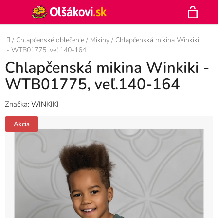
Prejsť
Hľadať
na
N
obsah
Domov
/
Chlapčenské oblečenie
/
Mikiny
/
Chlapčenská mikina Winkiki
K
- WTB01775, veľ.140-164
Chlapčenská mikina Winkiki -
WTB01775, veľ.140-164
Značka:
WINKIKI
Akcia