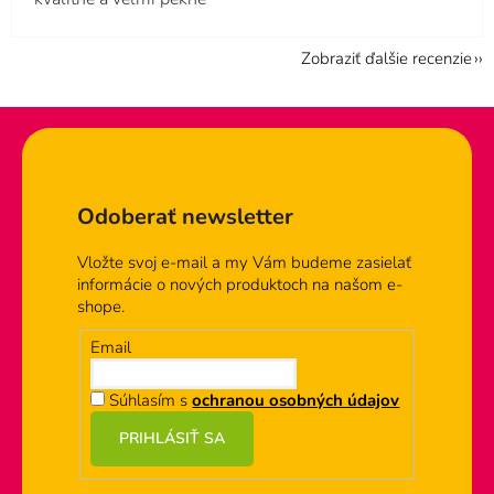
Zobraziť ďalšie recenzie
Zápätie
Odoberať newsletter
Vložte svoj e-mail a my Vám budeme zasielať
informácie o nových produktoch na našom e-
shope.
Email
Súhlasím s
ochranou osobných údajov
PRIHLÁSIŤ SA