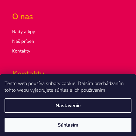
O nas
Rady a tipy
Náš príbeh
Kontakty
Kontakty
Tento web používa súbory cookie. Ďalším prechádzaním
info@olsakovi.sk
tohto webu vyjadrujete súhlas s ich používaním
+420 777 851 918
Nastavenie
Vytvoril Shoptet
Súhlasím
Copyright 2026
Olšákovi.sk
. Všetky práva vyhradené.