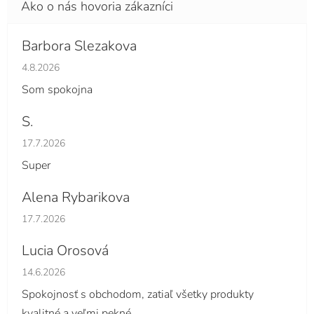
Barbora Slezakova
Hodnotenie obchodu je 5 z 5 hviezdičiek.
4.8.2026
Som spokojna
S.
Hodnotenie obchodu je 5 z 5 hviezdičiek.
17.7.2026
Super
Alena Rybarikova
Hodnotenie obchodu je 5 z 5 hviezdičiek.
17.7.2026
Lucia Orosová
Hodnotenie obchodu je 5 z 5 hviezdičiek.
14.6.2026
Spokojnosť s obchodom, zatiaľ všetky produkty
kvalitné a veľmi pekné