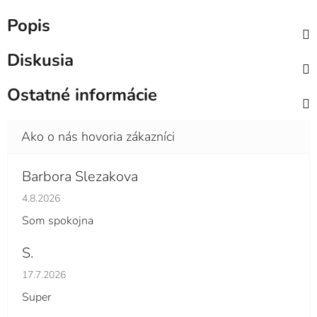
Popis
Diskusia
Ostatné informácie
Barbora Slezakova
Hodnotenie obchodu je 5 z 5 hviezdičiek.
4.8.2026
Som spokojna
S.
Hodnotenie obchodu je 5 z 5 hviezdičiek.
17.7.2026
Super