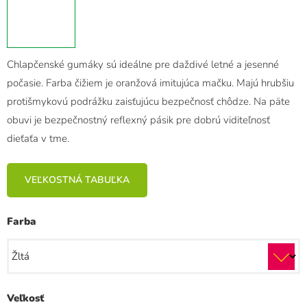
Chlapčenské gumáky sú ideálne pre daždivé letné a jesenné
počasie. Farba čižiem je oranžová imitujúca mačku. Majú hrubšiu
protišmykovú podrážku zaisťujúcu bezpečnosť chôdze. Na päte
obuvi je bezpečnostný reflexný pásik pre dobrú viditeľnosť
dieťaťa v tme.
VEĽKOSTNÁ TABUĽKA
Farba
Veľkosť