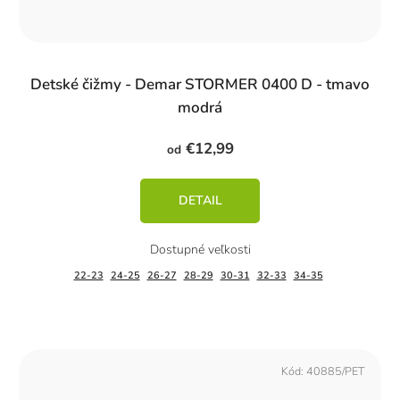
Detské čižmy - Demar STORMER 0400 D - tmavo
modrá
€12,99
od
DETAIL
22-23
24-25
26-27
28-29
30-31
32-33
34-35
Kód:
40885/PET