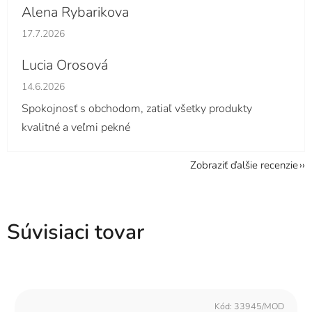
Alena Rybarikova
Hodnotenie obchodu je 5 z 5 hviezdičiek.
17.7.2026
Lucia Orosová
Hodnotenie obchodu je 5 z 5 hviezdičiek.
14.6.2026
Spokojnosť s obchodom, zatiaľ všetky produkty
kvalitné a veľmi pekné
Zobraziť ďalšie recenzie
Súvisiaci tovar
Kód:
33945/MOD