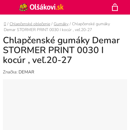
Prejsť
Hľadať
na
N
obsah
Domov
/
Chlapčenské oblečenie
/
Gumáky
/
Chlapčenské gumáky
K
Demar STORMER PRINT 0030 I kocúr , veľ.20-27
Chlapčenské gumáky Demar
STORMER PRINT 0030 I
kocúr , veľ.20-27
Značka:
DEMAR