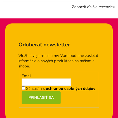
Zobraziť ďalšie recenzie
Zápätie
Odoberať newsletter
Vložte svoj e-mail a my Vám budeme zasielať
informácie o nových produktoch na našom e-
shope.
Email
Súhlasím s
ochranou osobných údajov
PRIHLÁSIŤ SA