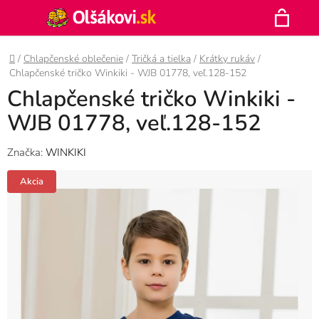
Prejsť
Hľadať
na
N
obsah
Domov
/
Chlapčenské oblečenie
/
Tričká a tielka
/
Krátky rukáv
/
K
Chlapčenské tričko Winkiki - WJB 01778, veľ.128-152
Chlapčenské tričko Winkiki -
WJB 01778, veľ.128-152
Značka:
WINKIKI
Akcia