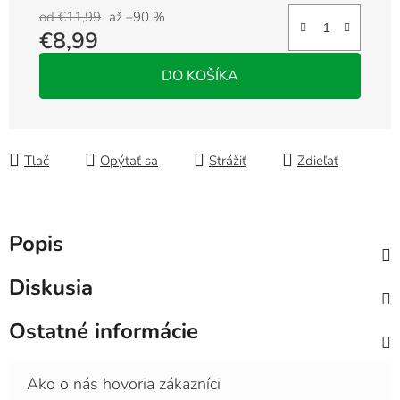
od €11,99
až –90 %
€8,99
Jednotková cena:
DO KOŠÍKA
Tlač
Opýtať sa
Strážiť
Zdieľať
Popis
Diskusia
Ostatné informácie