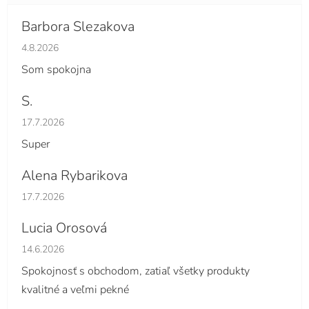
Barbora Slezakova
Hodnotenie obchodu je 5 z 5 hviezdičiek.
4.8.2026
Som spokojna
S.
Hodnotenie obchodu je 5 z 5 hviezdičiek.
17.7.2026
Super
Alena Rybarikova
Hodnotenie obchodu je 5 z 5 hviezdičiek.
17.7.2026
Lucia Orosová
Hodnotenie obchodu je 5 z 5 hviezdičiek.
14.6.2026
Spokojnosť s obchodom, zatiaľ všetky produkty
kvalitné a veľmi pekné