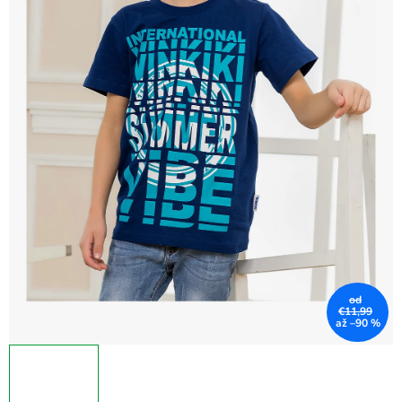
od
€11,99
až –90 %