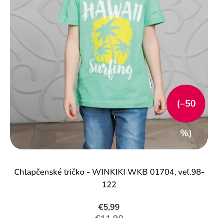
(–50
%)
Chlapčenské tričko - WINKIKI WKB 01704, veľ.98-
122
€5,99