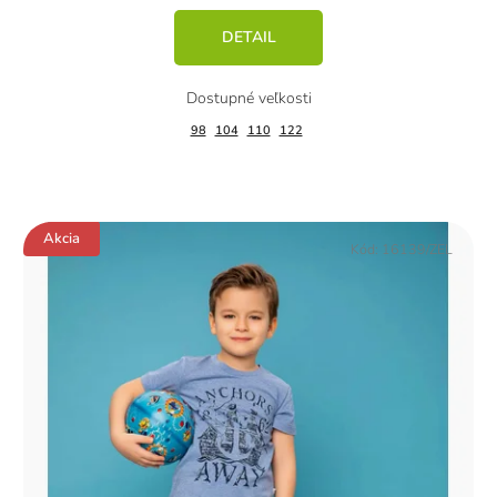
DETAIL
98
104
110
122
Akcia
Kód:
16139/ZEL