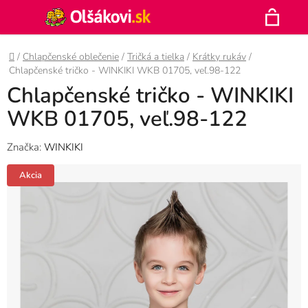
Prejsť
Hľadať
na
N
obsah
Domov
/
Chlapčenské oblečenie
/
Tričká a tielka
/
Krátky rukáv
/
K
Chlapčenské tričko - WINKIKI WKB 01705, veľ.98-122
Chlapčenské tričko - WINKIKI
WKB 01705, veľ.98-122
Značka:
WINKIKI
Akcia