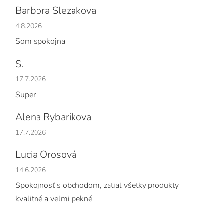
Barbora Slezakova
Hodnotenie obchodu je 5 z 5 hviezdičiek.
4.8.2026
Som spokojna
S.
Hodnotenie obchodu je 5 z 5 hviezdičiek.
17.7.2026
Super
Alena Rybarikova
Hodnotenie obchodu je 5 z 5 hviezdičiek.
17.7.2026
Lucia Orosová
Hodnotenie obchodu je 5 z 5 hviezdičiek.
14.6.2026
Spokojnosť s obchodom, zatiaľ všetky produkty
kvalitné a veľmi pekné