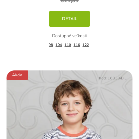
€11,99
DETAIL
98
104
110
116
122
Akcia
Kód:
16838/BIL