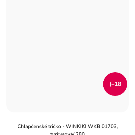
(–18
%)
Chlapčenské tričko - WINKIKI WKB 01703,
tyrkysová/ 280