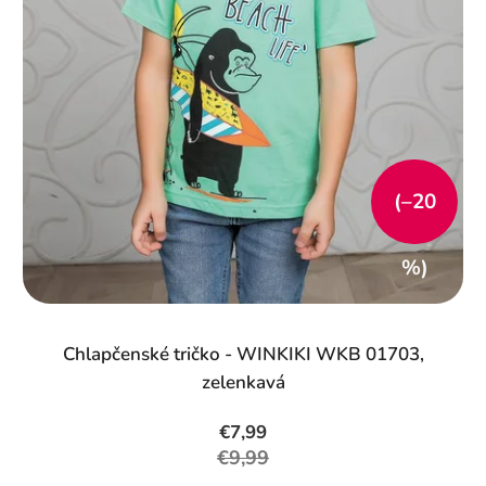
(–20
%)
Chlapčenské tričko - WINKIKI WKB 01703,
zelenkavá
€7,99
€9,99