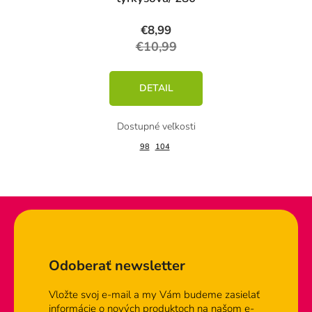
€8,99
€10,99
DETAIL
98
104
Zápätie
Odoberať newsletter
Vložte svoj e-mail a my Vám budeme zasielať
informácie o nových produktoch na našom e-