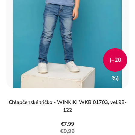
(–20
%)
Chlapčenské tričko - WINKIKI WKB 01703, veľ.98-
122
€7,99
€9,99