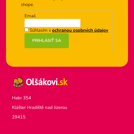
shope.
Email
Súhlasím s
ochranou osobných údajov
PRIHLÁSIŤ SA
Habr 354
Klášter Hradiště nad Jizerou
29415