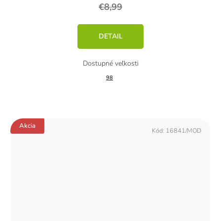
€8,99
DETAIL
98
Akcia
Kód:
16841/MOD