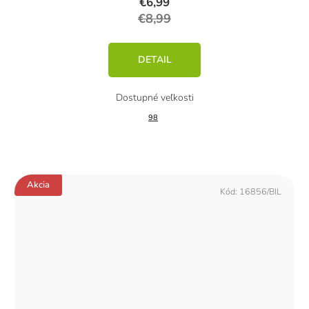
€6,99
€8,99
DETAIL
98
Akcia
Kód:
16856/BIL