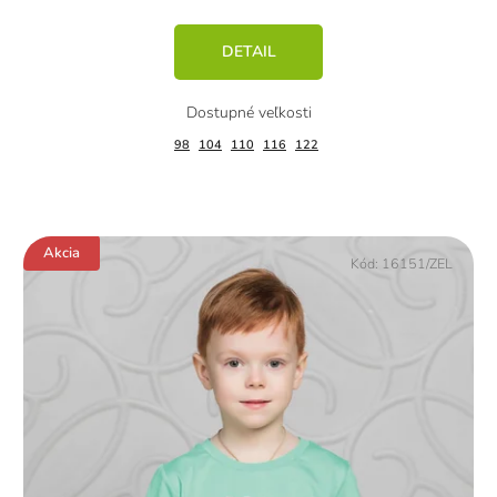
DETAIL
98
104
110
116
122
Akcia
Kód:
16151/ZEL