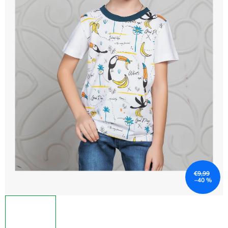
€9,99
–40 %