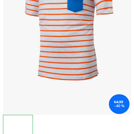
€4,99
–40 %