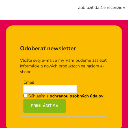
Zobraziť ďalšie recenzie
Zápätie
Odoberať newsletter
Vložte svoj e-mail a my Vám budeme zasielať
informácie o nových produktoch na našom e-
shope.
Email
Súhlasím s
ochranou osobných údajov
PRIHLÁSIŤ SA