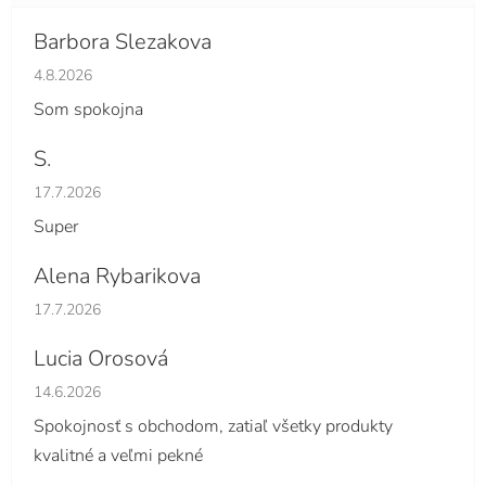
Barbora Slezakova
Hodnotenie obchodu je 5 z 5 hviezdičiek.
4.8.2026
Som spokojna
S.
Hodnotenie obchodu je 5 z 5 hviezdičiek.
17.7.2026
Super
Alena Rybarikova
Hodnotenie obchodu je 5 z 5 hviezdičiek.
17.7.2026
Lucia Orosová
Hodnotenie obchodu je 5 z 5 hviezdičiek.
14.6.2026
Spokojnosť s obchodom, zatiaľ všetky produkty
kvalitné a veľmi pekné