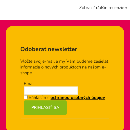
Zobraziť ďalšie recenzie
Zápätie
Odoberať newsletter
Vložte svoj e-mail a my Vám budeme zasielať
informácie o nových produktoch na našom e-
shope.
Email
Súhlasím s
ochranou osobných údajov
PRIHLÁSIŤ SA