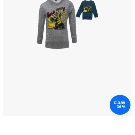
€10,99
–36 %