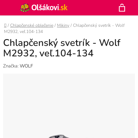
Prejsť
Hľadať
na
N
obsah
Domov
/
Chlapčenské oblečenie
/
Mikiny
/
Chlapčenský svetrík - Wolf
K
M2932, veľ.104-134
Chlapčenský svetrík - Wolf
M2932, veľ.104-134
Značka:
WOLF