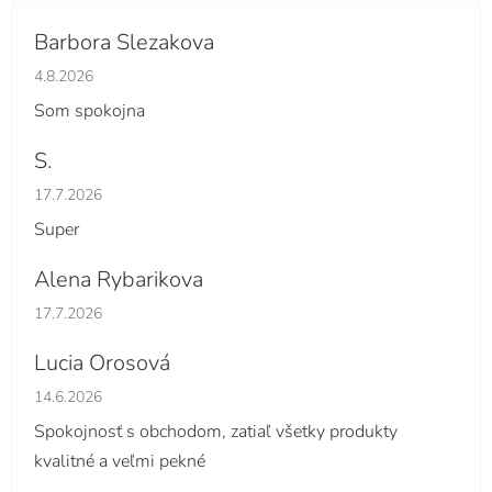
Barbora Slezakova
Hodnotenie obchodu je 5 z 5 hviezdičiek.
4.8.2026
Som spokojna
S.
Hodnotenie obchodu je 5 z 5 hviezdičiek.
17.7.2026
Super
Alena Rybarikova
Hodnotenie obchodu je 5 z 5 hviezdičiek.
17.7.2026
Lucia Orosová
Hodnotenie obchodu je 5 z 5 hviezdičiek.
14.6.2026
Spokojnosť s obchodom, zatiaľ všetky produkty
kvalitné a veľmi pekné