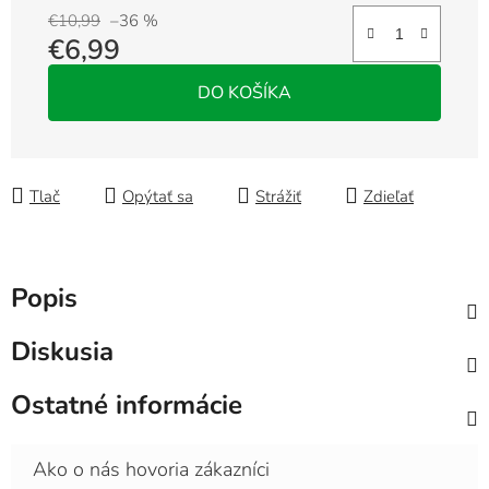
€10,99
–36 %
€6,99
Jednotková cena:
DO KOŠÍKA
Tlač
Opýtať sa
Strážiť
Zdieľať
Popis
Diskusia
Ostatné informácie