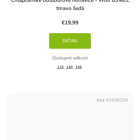
Chlapčenské outdoorové nohavice - Wolf B2485,
tmavo šedá
€19,99
DETAIL
116
140
146
Kód:
47429/CER