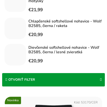
motýliky
€21,99
Chlapčenské softshellové nohavice - Wolf
B2585, čierna / raketa
€20,99
Dievčenské softshellové nohavice - Wolf
B2585, čierna / lesné zvieratká
€20,99
OTVORIŤ FILTER
V
Novinka
ý
Kód:
53170/CER