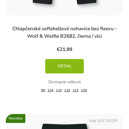
Chlapčenské softshellové nohavice bez fleecu -
Wolf & Wolfie B2682, čierna / vlci
€21,99
DETAIL
98
104
110
116
122
128
Novinka
Kód:
53173/CER