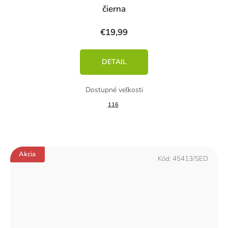
čierna
€19,99
DETAIL
116
Akcia
Kód:
45413/SED