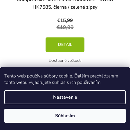
HK7585, čierna / zelené zipsy
€15,99
€19,99
DETAIL
98
Tento web používa súbory cookie. Ďalším prechádzaním
tohto webu vyjadrujete súhlas s ich používaním
Nastavenie
Akcia
Kód:
45407/CER
Súhlasím