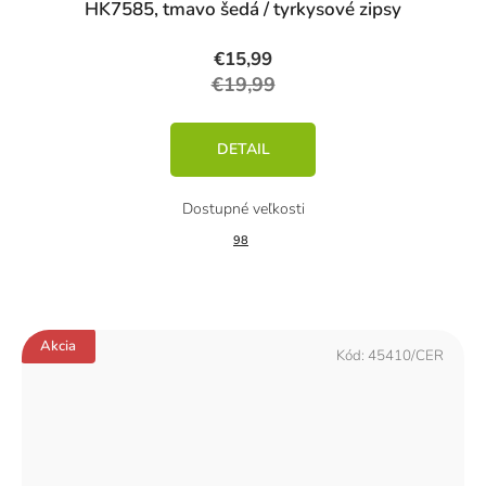
HK7585, tmavo šedá / tyrkysové zipsy
€15,99
€19,99
DETAIL
98
Akcia
Kód:
45410/CER