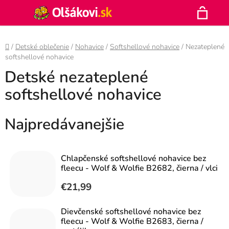
Prejsť
Hľadať
na
N
obsah
Domov
/
Detské oblečenie
/
Nohavice
/
Softshellové nohavice
/
Nezateplené
K
softshellové nohavice
Detské nezateplené
softshellové nohavice
Najpredávanejšie
Chlapčenské softshellové nohavice bez
fleecu - Wolf & Wolfie B2682, čierna / vlci
€21,99
Dievčenské softshellové nohavice bez
fleecu - Wolf & Wolfie B2683, čierna /