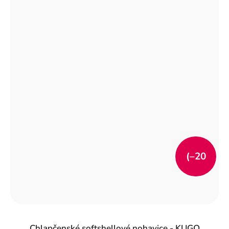
(–20
%)
Chlapčenské softshellové nohavice - KUGO