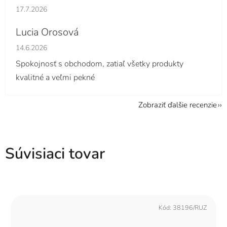
Hodnotenie obchodu je 5 z 5 hviezdičiek.
17.7.2026
Lucia Orosová
Hodnotenie obchodu je 5 z 5 hviezdičiek.
14.6.2026
Spokojnosť s obchodom, zatiaľ všetky produkty
kvalitné a veľmi pekné
Zobraziť ďalšie recenzie
Súvisiaci tovar
Kód:
38196/RUZ