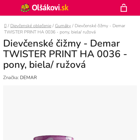
Prejsť
Hľadať
na
N
obsah
Domov
/
Dievčenské oblečenie
/
Gumáky
/
Dievčenské čižmy - Demar
K
TWISTER PRINT HA 0036 - pony, biela/ ružová
Dievčenské čižmy - Demar
TWISTER PRINT HA 0036 -
pony, biela/ ružová
Značka:
DEMAR