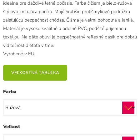
ideálne pre daždivé letné počasie. Farba čižiem je bielo-ružová
štýlovo imitujúca poníka. Majú hrubšiu protišmykovú podrážku
zaisťujúcu bezpečnosť chôdze. Čižma je veľmi pohodlná a ľahká.
Materiál je vysoko kvalitné a odolné PVC, podšité príjemnou
textíliou. Na päte obuvi je bezpečnostný reflexný pásik pre dobrú
viditeľnosť dieťaťa v tme.
Vyrobené v EU.
VEĽKOSTNÁ TABUĽKA
Farba
Veľkosť