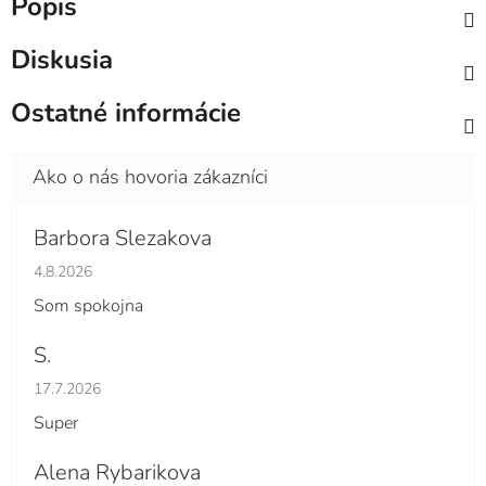
Popis
Diskusia
Ostatné informácie
Barbora Slezakova
Hodnotenie obchodu je 5 z 5 hviezdičiek.
4.8.2026
Som spokojna
S.
Hodnotenie obchodu je 5 z 5 hviezdičiek.
17.7.2026
Super
Alena Rybarikova