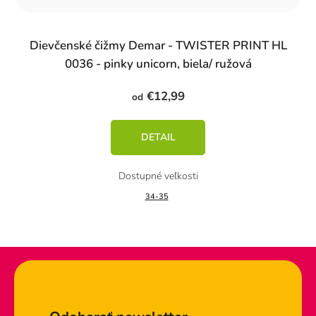
Dievčenské čižmy Demar - TWISTER PRINT HL
0036 - pinky unicorn, biela/ ružová
€12,99
od
DETAIL
34-35
Zápätie