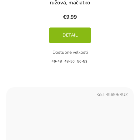
ružová, mačiatko
€9,99
DETAIL
46-48
48-50
50-52
Kód:
45699/RUZ