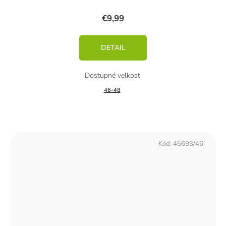
€9,99
DETAIL
46-48
Kód:
45693/46-