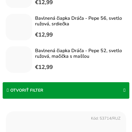
€12,99
Bavlnená čiapka Dráča - Pepe 56, svetlo
ružová, srdiečka
€12,99
Bavlnená čiapka Dráča - Pepe 52, svetlo
ružová, mačička s mašľou
€12,99
OTVORIŤ FILTER
V
ý
Kód:
53714/RUZ
p