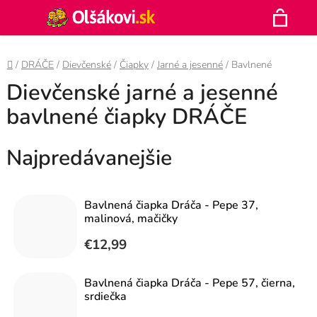
Prejsť
Hľadať
na
N
obsah
Domov
/
DRÁČE
/
Dievčenské
/
Čiapky
/
Jarné a jesenné
/
Bavlnené
K
Dievčenské jarné a jesenné
bavlnené čiapky DRÁČE
Najpredávanejšie
Bavlnená čiapka Dráča - Pepe 37,
malinová, mačičky
€12,99
Bavlnená čiapka Dráča - Pepe 57, čierna,
srdiečka