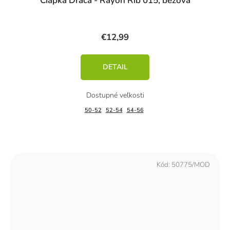
Čiapka Dráča - Rayon Rib 015, béžová
€12,99
DETAIL
50-52
52-54
54-56
Kód:
50775/MOD