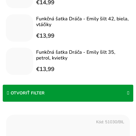
€14,99
Funkčná šatka Dráča - Emily šilt 42, biela,
vtáčiky
€13,99
Funkčná šatka Dráča - Emily šilt 35,
petrol, kvietky
€13,99
OTVORIŤ FILTER
V
ý
Kód:
51030/BIL
p