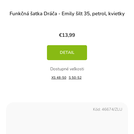
Funkčná šatka Dráča - Emily šilt 35, petrol, kvietky
€13,99
DETAIL
XS 48-50
S 50-52
Kód:
46674/ZLU