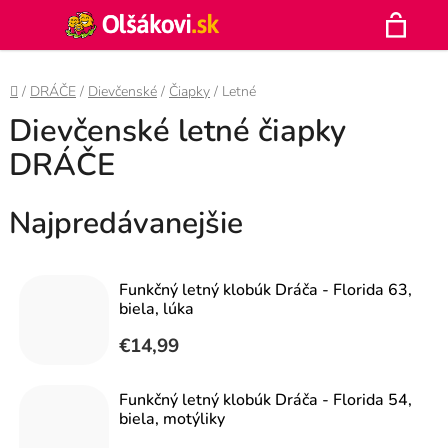
Prejsť
Hľadať
na
N
obsah
Domov
/
DRÁČE
/
Dievčenské
/
Čiapky
/
Letné
K
Dievčenské letné čiapky
DRÁČE
Najpredávanejšie
Funkčný letný klobúk Dráča - Florida 63,
biela, lúka
€14,99
Funkčný letný klobúk Dráča - Florida 54,
biela, motýliky