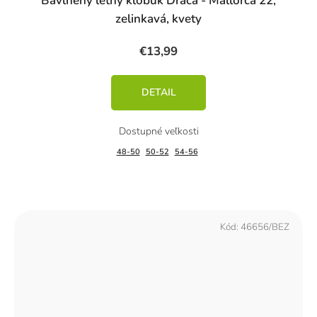
Bavlnený letný klobúk Dráča - Mallorca 22,
zelinkavá, kvety
€13,99
DETAIL
48-50
50-52
54-56
Kód:
46656/BEZ