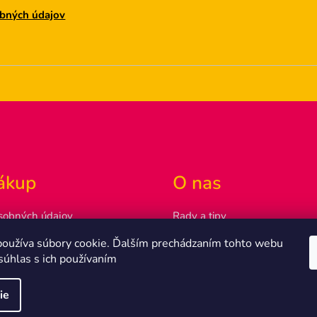
bných údajov
ákup
O nas
sobných údajov
Rady a tipy
ovať
Náš príbeh
oužíva súbory cookie. Ďalším prechádzaním tohto webu
a doprava
Kontakty
súhlas s ich používaním
 podmienky
ie