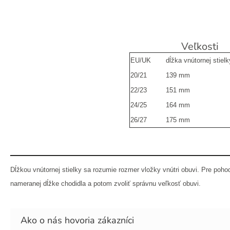
Veľkosti
EU/UK
dĺžka vnútornej stielk
20/21
139 mm
22/23
151 mm
24/25
164 mm
26/27
175 mm
Dĺžkou vnútornej stielky sa rozumie rozmer vložky vnútri obuvi. Pre poho
nameranej dĺžke chodidla a potom zvoliť správnu veľkosť obuvi.