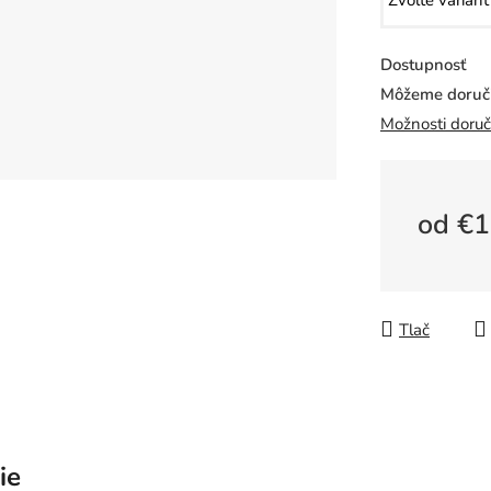
Dostupnosť
Môžeme doruči
Možnosti doruč
od
€1
Jednotkov
Tlač
ie