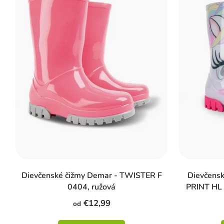
Dievčenské čižmy Demar - TWISTER F
Dievčens
0404, ružová
PRINT HL 0
€12,99
od