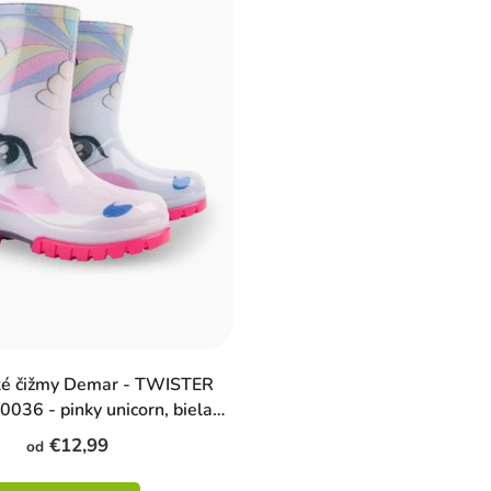
ké čižmy Demar - TWISTER
036 - pinky unicorn, biela/
ružová
€12,99
od