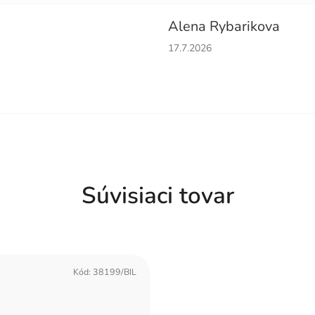
Alena Rybarikova
obchodu je 5 z 5 hviezdičiek.
Hodnotenie obchodu je 5 z 5 
17.7.2026
Súvisiaci tovar
Kód:
38199/BIL