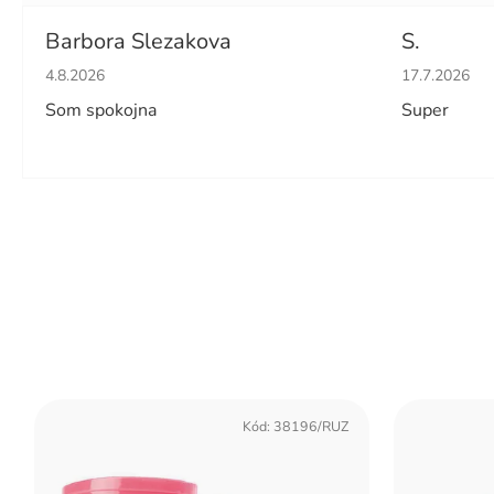
Barbora Slezakova
S.
Hodnotenie obchodu je 5 z 5 hviezdičiek.
Hodnotenie 
4.8.2026
17.7.2026
Som spokojna
Super
Kód:
38196/RUZ