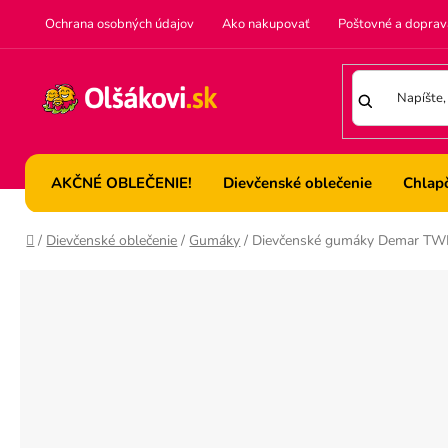
Prejsť
Ochrana osobných údajov
Ako nakupovať
Poštovné a doprav
na
obsah
AKČNÉ OBLEČENIE!
Dievčenské oblečenie
Chlap
Domov
/
Dievčenské oblečenie
/
Gumáky
/
Dievčenské gumáky Demar TWI