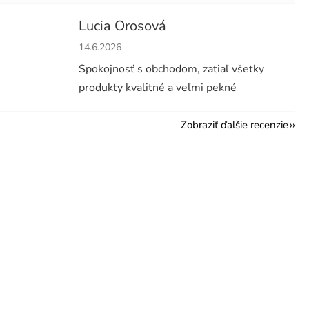
Lucia Orosová
hviezdičiek.
Hodnotenie obchodu je 5 z 5 hviezdičiek.
14.6.2026
Spokojnosť s obchodom, zatiaľ všetky
produkty kvalitné a veľmi pekné
Zobraziť ďalšie recenzie