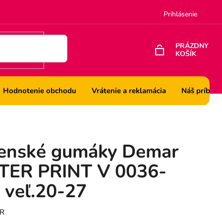
Prihlásenie
PRÁZDNY
KOŠÍK
NÁKUPNÝ
KOŠÍK
Hodnotenie obchodu
Vrátenie a reklamácia
Náš príbeh
enské gumáky Demar
TER PRINT V 0036-
, veľ.20-27
R