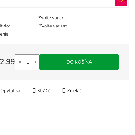
Zvoľte variant
ť do:
Zvoľte variant
enia
2,99
DO KOŠÍKA
á cena:
Opýtať sa
Strážiť
Zdieľať