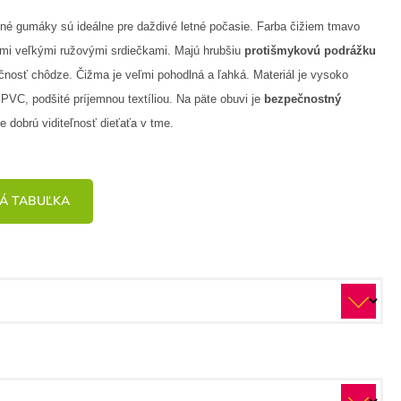
né gumáky sú ideálne pre daždivé letné počasie. Farba čižiem tmavo
mi veľkými ružovými srdiečkami. Majú hrubšiu
protišmykovú podrážku
čnosť chôdze. Čižma je veľmi pohodlná a ľahká. Materiál je vysoko
 PVC, podšité príjemnou textíliou. Na päte obuvi je
bezpečnostný
e dobrú viditeľnosť dieťaťa v tme.
Á TABUĽKA